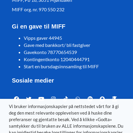
MIFF org. nr. 970 550 232
Gi en gave til MIFF
Vipps gaver 44945
Gave med bankkort/ bli fastgiver
Gavekonto 78770654539
Kontingentkonto 12040444791
Start en bursdagsinnsamling til MIFF
Sosiale medier
Vi bruker informasjonskapsler på nettstedet vårt for å gi
deg den mest relevante opplevelsen ved å huske dine
Visit MIFF in other languages
preferanser og gjentatte besøk. Ved å klikke «Godta»
samtykker du til bruken av ALLE informasjonskapslene. Du
Svenska
–
Dansk
–
Deutsch
–
Íslenska
–
English
kan imidlertid besøke Innstillinger for informasjonskapsler