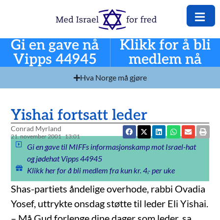
Gi en gave nå
Klikk for å bli
Vipps 44945
medlem nå
Hva Norge må gjøre
Yishai fortsatt leder
Conrad Myrland
21. november 2001
13:01
Gi en gave til MIFFs informasjonskamp mot Israel-hat
og jødehat Vipps 44945
Klikk her for å bli medlem fra kun kr. 4,- per uke
Shas-partiets åndelige overhode, rabbi Ovadia
Yosef, uttrykte onsdag støtte til leder Eli Yishai.
– Må Gud forlenge dine dager som leder, sa