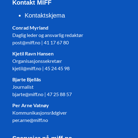
Kontakt MIFF
Kontaktskjema
Conrad Myrland
Daglig leder og ansvarlig redaktør
post@miff.no | 41 17 67 80
Kjetil Ravn Hansen
Organisasjonssekretær
kjetil@miff.no | 45 24 45 98
Bjarte Bjellås
Journalist
bjarte@miff.no | 47 25 88 57
Per Arne Vatnøy
Kommunikasjonsrådgiver
per.arne@miff.no