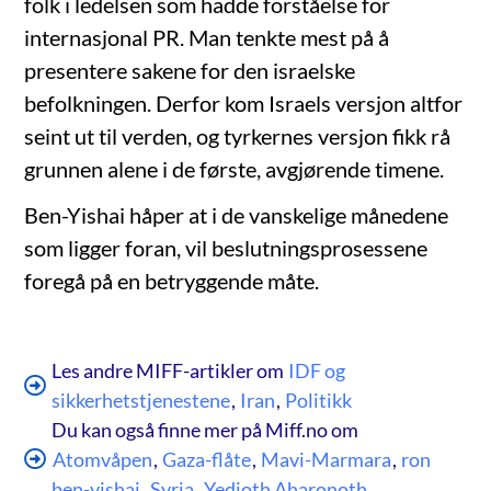
folk i ledelsen som hadde forståelse for
internasjonal PR. Man tenkte mest på å
presentere sakene for den israelske
befolkningen. Derfor kom Israels versjon altfor
seint ut til verden, og tyrkernes versjon fikk rå
grunnen alene i de første, avgjørende timene.
Ben-Yishai håper at i de vanskelige månedene
som ligger foran, vil beslutningsprosessene
foregå på en betryggende måte.
Les andre MIFF-artikler om
IDF og
sikkerhetstjenestene
,
Iran
,
Politikk
Du kan også finne mer på Miff.no om
Atomvåpen
,
Gaza-flåte
,
Mavi-Marmara
,
ron
ben-yishai
,
Syria
,
Yedioth Aharonoth