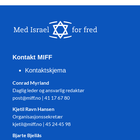
Kontakt MIFF
Kontaktskjema
Conrad Myrland
Daglig leder og ansvarlig redaktør
post@miff.no | 41 17 67 80
Kjetil Ravn Hansen
Organisasjonssekretær
kjetil@miff.no | 45 24 45 98
Bjarte Bjellås