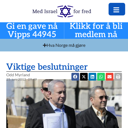
Gi en gave nå
Klikk for å bli
Vipps 44945
medlem nå
Hva Norge må gjøre
Viktige beslutninger
Odd Myrland
25. juni 2012
09:49