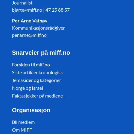
Journalist
bjarte@miff.no | 47 25 88 57
Per Arne Vatnøy
Kommunikasjonsrådgiver
per.arne@miff.no
Snarveier på miff.no
Forsiden til miff.no
Siste artikler kronologisk
Temasider og kategorier
Norge og Israel
Faktasjekker på mediene
Organisasjon
Bli medlem
Om MIFF