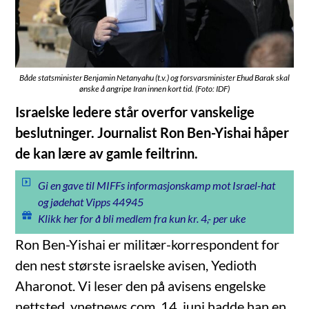
Både statsminister Benjamin Netanyahu (t.v.) og forsvarsminister Ehud Barak skal
ønske å angripe Iran innen kort tid. (Foto: IDF)
Israelske ledere står overfor vanskelige
beslutninger. Journalist Ron Ben-Yishai håper
de kan lære av gamle feiltrinn.
Gi en gave til MIFFs informasjonskamp mot Israel-hat
og jødehat Vipps 44945
Klikk her for å bli medlem fra kun kr. 4,- per uke
Ron Ben-Yishai er militær-korrespondent for
den nest største israelske avisen, Yedioth
Aharonot. Vi leser den på avisens engelske
nettsted, ynetnews.com. 14. juni hadde han en