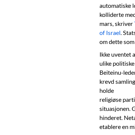
automatiske l
kolliderte me
mars, skriver
of Israel
. Sta
om dette som 
Ikke uventet a
ulike politisk
Beiteinu-lede
krevd samling
holde
religiøse part
situasjonen. 
hinderet. Net
etablere en mi