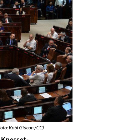
(Foto: Kobi Gideon /CC)
t Knesset-