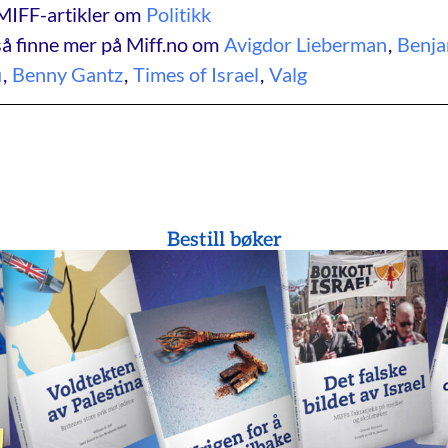
MIFF-artikler om
Politikk
å finne mer på Miff.no om
Avigdor Lieberman
,
Benja
u
,
Benny Gantz
,
Times of Israel
,
Valg
Bestill bøker