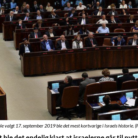
e valgt 17. september 2019 ble det mest kortvarige i Israels historie. 
ble det endelig klart at israelerne går til nyt