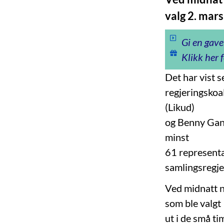
valg 2. mars
Gi en gave
Klikk her f
Det har vist s
regjeringskoa
(Likud)
og Benny Gant
minst
61 representan
samlingsregje
Ved midnatt n
som ble valgt
ut i de små ti