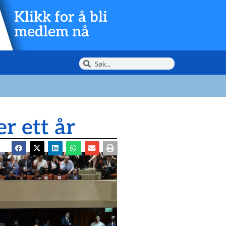
Klikk for å bli
medlem nå
er ett år