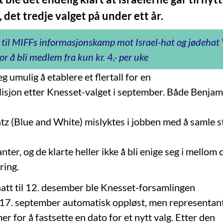
, det tredje valget på under ett år.
 til MIFFs informasjonskamp mot Israel-hat og jødeha
or å bli medlem fra kun kr. 4,- per uke
eg umulig å etablere et flertall for en
lisjon etter Knesset-valget i september. Både Benj
z (Blue and White) mislyktes i jobben med å samle st
ter, og de klarte heller ikke å bli enige seg i mellom
ring.
att til 12. desember ble Knesset-forsamlingen
 17. september automatisk oppløst, men representan
mer for å fastsette en dato for et nytt valg. Etter den