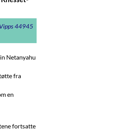
t Vipps 44945
amin Netanyahu
øtte fra
 om en
tene fortsatte