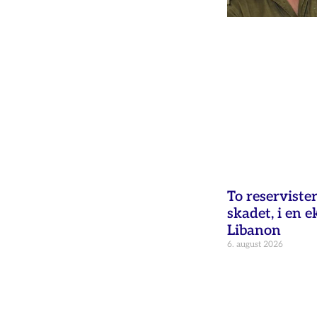
To reservister
skadet, i en e
Libanon
6. august 2026