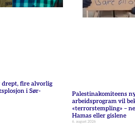
 drept, fire alvorlig
ksplosjon i Sør-
Palestinakomiteens n
arbeidsprogram vil b
«terrorstempling» – n
Hamas eller gislene
6. august 2026