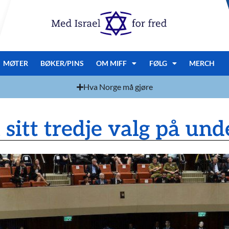
MØTER
BØKER/PINS
OM MIFF
FØLG
MERCH
Hva Norge må gjøre
l sitt tredje valg på und