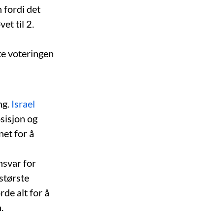
 fordi det
et til 2.
te voteringen
ng.
Israel
sisjon og
et for å
nsvar for
største
de alt for å
.