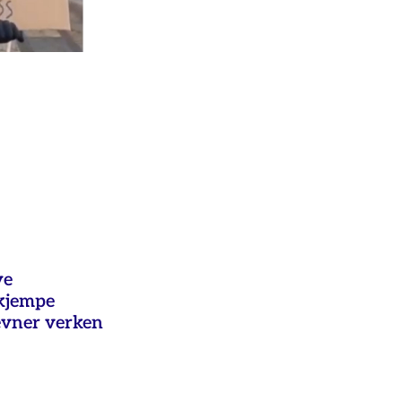
ye
ekjempe
evner verken