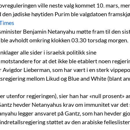
ovreguleringen ville neste valg kommet 10. mars, men
d den jødiske høytiden Purim ble valgdatoen framskjøv
Times
tsminister Benjamin Netanyahu møtte fram til den sis
ble avholdt omkring klokken 03.30 torsdag morgen.
nklager alle sider i israelsk politikk sine
e motstandere for at det ikke ble etablert noen regjeri
r Avigdor Lieberman, som har vært i en sterk vippepo
sregjering mellom Likud og Blue and White (blant ann
ier utenfor regjeringen), sier han har «null prosent» a
Gantz hevder Netanyahus krav om immunitet var det 
anyahu legger ansvaret på Gantz, som han hevder gjor
ndretallsregjering støttet av den arabiske felleslisten