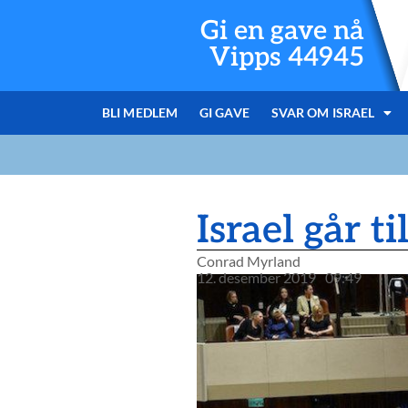
Gi en gave nå
Vipps 44945
BLI MEDLEM
GI GAVE
SVAR OM ISRAEL
Israel går ti
Conrad Myrland
12. desember 2019
09:49