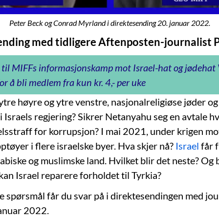
Peter Beck og Conrad Myrland i direktesending 20. januar 2022.
ending med tidligere Aftenposten-journalist 
 til MIFFs informasjonskamp mot Israel-hat og jødeha
or å bli medlem fra kun kr. 4,- per uke
tre høyre og ytre venstre, nasjonalreligiøse jøder og
i Israels regjering? Sikrer Netanyahu seg en avtale h
lsstraff for korrupsjon? I mai 2021, under krigen m
ptøyer i flere israelske byer. Hva skjer nå?
Israel
får 
rabiske og muslimske land. Hvilket blir det neste? Og b
kan Israel reparere forholdet til Tyrkia?
e spørsmål får du svar på i direktesendingen med jou
januar 2022.