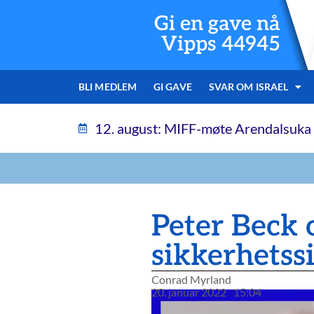
Gi en gave nå
Vipps 44945
BLI MEDLEM
GI GAVE
SVAR OM ISRAEL
12. august: MIFF-møte Arendalsuka
Peter Beck 
sikkerhetss
Conrad Myrland
20. januar 2022
15:04