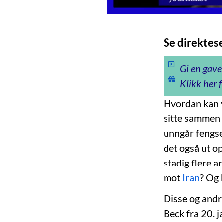
Se direktes
Gi en gave
Klikk her f
Hvordan kan y
sitte sammen 
unngår fengse
det også ut op
stadig flere a
mot
Iran
? Og 
Disse og andr
Beck fra 20. 