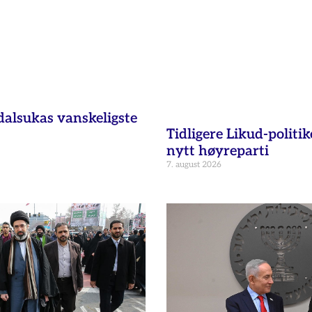
dalsukas vanskeligste
Tidligere Likud-politik
nytt høyreparti
7. august 2026