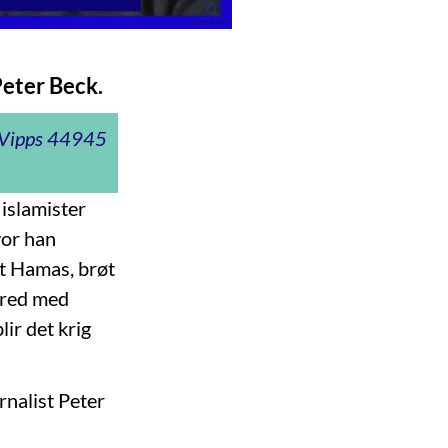
Peter Beck.
t Vipps 44945
 islamister
vor han
ot Hamas, brøt
fred med
lir det krig
rnalist Peter