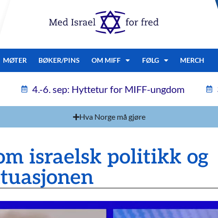
MØTER
BØKER/PINS
OM MIFF
FØLG
MERCH
4.-6. sep: Hyttetur for MIFF-ungdom
Hva Norge må gjøre
om israelsk politikk og
ituasjonen