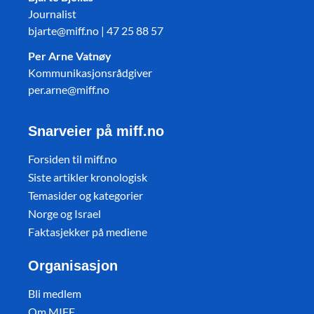
Journalist
bjarte@miff.no | 47 25 88 57
Per Arne Vatnøy
Kommunikasjonsrådgiver
per.arne@miff.no
Snarveier på miff.no
Forsiden til miff.no
Siste artikler kronologisk
Temasider og kategorier
Norge og Israel
Faktasjekker på mediene
Organisasjon
Bli medlem
Om MIFF