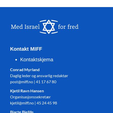
Kontakt MIFF
Kontaktskjema
Conrad Myrland
Daglig leder og ansvarlig redaktør
post@miff.no | 41 17 67 80
Kjetil Ravn Hansen
Organisasjonssekretær
kjetil@miff.no | 45 24 45 98
Bjarte Bjellås