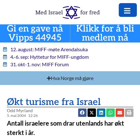
Gi en gave nå
Klikk for å bli
Vipps 44945
medlem nå
12. august: MIFF-møte Arendalsuka
4.-6. sep: Hyttetur for MIFF-ungdom
31. okt-1. nov: MIFF Forum
Hva Norge må gjøre
Økt turisme fra Israel
Odd Myrland
5. mai 2004
12:26
Antall israelere som drar utenlands har økt
sterkt i år.