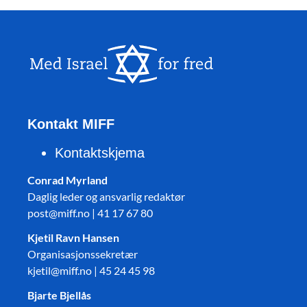
Kontakt MIFF
Kontaktskjema
Conrad Myrland
Daglig leder og ansvarlig redaktør
post@miff.no | 41 17 67 80
Kjetil Ravn Hansen
Organisasjonssekretær
kjetil@miff.no | 45 24 45 98
Bjarte Bjellås