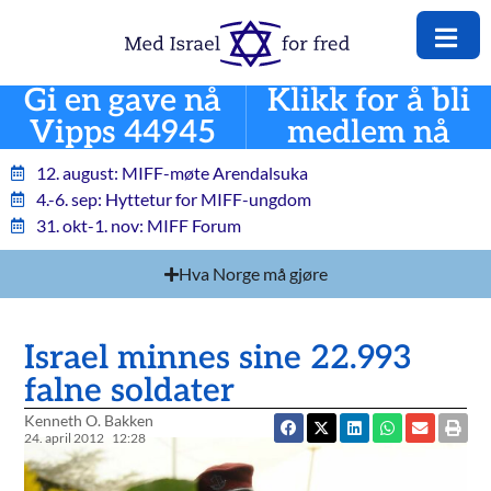
Gi en gave nå
Klikk for å bli
Vipps 44945
medlem nå
12. august: MIFF-møte Arendalsuka
4.-6. sep: Hyttetur for MIFF-ungdom
31. okt-1. nov: MIFF Forum
Hva Norge må gjøre
Israel minnes sine 22.993
falne soldater
Kenneth O. Bakken
24. april 2012
12:28