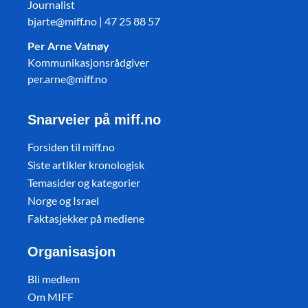
Journalist
bjarte@miff.no | 47 25 88 57
Per Arne Vatnøy
Kommunikasjonsrådgiver
per.arne@miff.no
Snarveier på miff.no
Forsiden til miff.no
Siste artikler kronologisk
Temasider og kategorier
Norge og Israel
Faktasjekker på mediene
Organisasjon
Bli medlem
Om MIFF