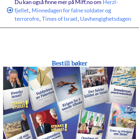
Du kan også finne mer på Miff.no om
Herzl-
fjellet
,
Minnedagen for falne soldater og
terrorofre
,
Times of Israel
,
Uavhengighetsdagen
Bestill bøker