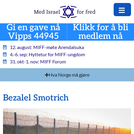
Gi en gave nå
Klikk for å bli
Vipps 44945
medlem nå
12. august: MIFF-møte Arendalsuka
4.-6. sep: Hyttetur for MIFF-ungdom
31. okt-1. nov: MIFF Forum
Hva Norge må gjøre
Bezalel Smotrich