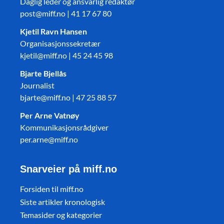
Daglig leder og ansvarlig redaktør
post@miff.no | 41 17 67 80
Kjetil Ravn Hansen
Organisasjonssekretær
kjetil@miff.no | 45 24 45 98
Bjarte Bjellås
Journalist
bjarte@miff.no | 47 25 88 57
Per Arne Vatnøy
Kommunikasjonsrådgiver
per.arne@miff.no
Snarveier på miff.no
Forsiden til miff.no
Siste artikler kronologisk
Temasider og kategorier