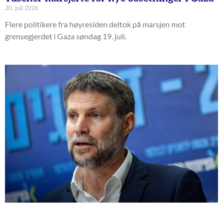
20. juli 2026
Flere politikere fra høyresiden deltok på marsjen mot
grensegjerdet i Gaza søndag 19. juli.