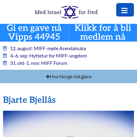
Gi en gave nå
Klikk for å bli
Vipps 44945
medlem nå
12. august: MIFF-møte Arendalsuka
4.-6. sep: Hyttetur for MIFF-ungdom
31. okt-1. nov: MIFF Forum
Hva Norge må gjøre
Bjarte Bjellås