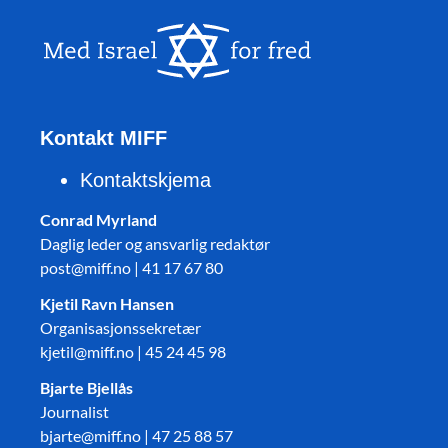
Kontakt MIFF
Kontaktskjema
Conrad Myrland
Daglig leder og ansvarlig redaktør
post@miff.no | 41 17 67 80
Kjetil Ravn Hansen
Organisasjonssekretær
kjetil@miff.no | 45 24 45 98
Bjarte Bjellås
Journalist
bjarte@miff.no | 47 25 88 57