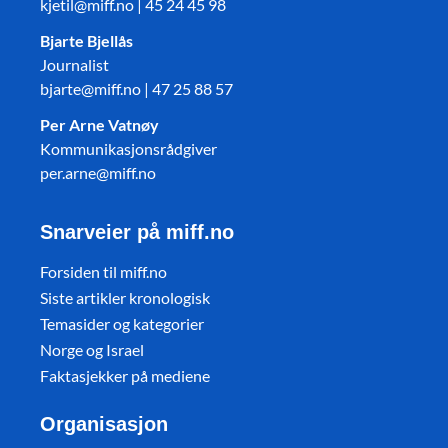
kjetil@miff.no | 45 24 45 98
Bjarte Bjellås
Journalist
bjarte@miff.no | 47 25 88 57
Per Arne Vatnøy
Kommunikasjonsrådgiver
per.arne@miff.no
Snarveier på miff.no
Forsiden til miff.no
Siste artikler kronologisk
Temasider og kategorier
Norge og Israel
Faktasjekker på mediene
Organisasjon