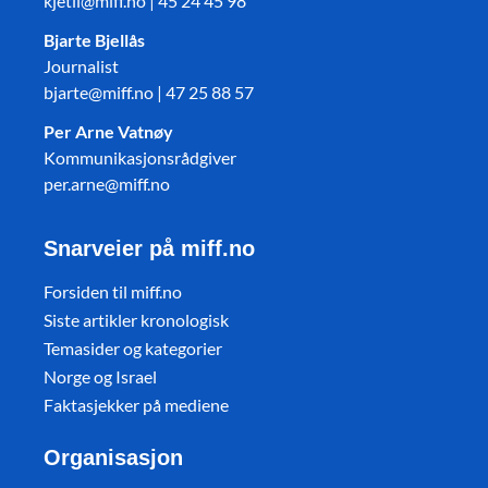
kjetil@miff.no | 45 24 45 98
Bjarte Bjellås
Journalist
bjarte@miff.no | 47 25 88 57
Per Arne Vatnøy
Kommunikasjonsrådgiver
per.arne@miff.no
Snarveier på miff.no
Forsiden til miff.no
Siste artikler kronologisk
Temasider og kategorier
Norge og Israel
Faktasjekker på mediene
Organisasjon