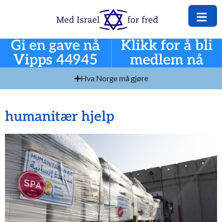
Gi en gave nå
Klikk for å bli
Vipps 44945
medlem nå
Hva Norge må gjøre
humanitær hjelp