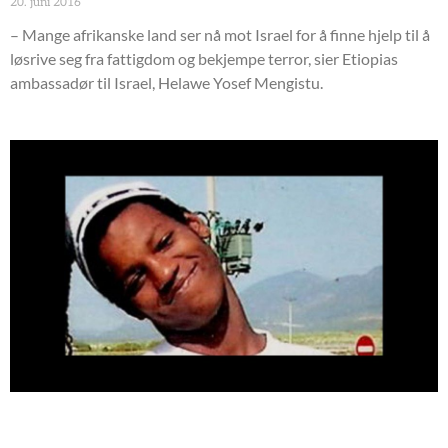
20. juni 2016
– Mange afrikanske land ser nå mot Israel for å finne hjelp til å
løsrive seg fra fattigdom og bekjempe terror, sier Etiopias
ambassadør til Israel, Helawe Yosef Mengistu.