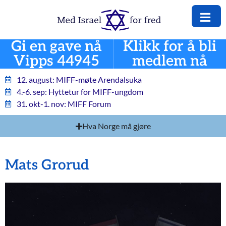
Gi en gave nå
Klikk for å bli
Vipps 44945
medlem nå
12. august: MIFF-møte Arendalsuka
4.-6. sep: Hyttetur for MIFF-ungdom
31. okt-1. nov: MIFF Forum
Hva Norge må gjøre
Mats Grorud