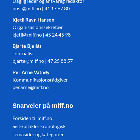
Daglig leder og ansvarlig redaktør
post@miff.no | 41 17 67 80
Kjetil Ravn Hansen
Organisasjonssekretær
kjetil@miff.no | 45 24 45 98
Bjarte Bjellås
Journalist
bjarte@miff.no | 47 25 88 57
Per Arne Vatnøy
Kommunikasjonsrådgiver
per.arne@miff.no
Snarveier på miff.no
Forsiden til miff.no
Siste artikler kronologisk
Temasider og kategorier