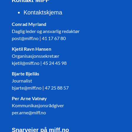
Kontakt MIFF
Kontaktskjema
Conrad Myrland
Daglig leder og ansvarlig redaktør
post@miff.no | 41 17 67 80
Kjetil Ravn Hansen
Organisasjonssekretær
kjetil@miff.no | 45 24 45 98
Bjarte Bjellås
Journalist
bjarte@miff.no | 47 25 88 57
Per Arne Vatnøy
Kommunikasjonsrådgiver
per.arne@miff.no
Snarveier på miff.no