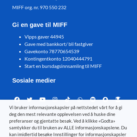
MIFF org. nr. 970 550 232
Gi en gave til MIFF
Vipps gaver 44945
Gave med bankkort/ bli fastgiver
Gavekonto 78770654539
Kontingentkonto 12040444791
Start en bursdagsinnsamling til MIFF
Sosiale medier
Vi bruker informasjonskapsler på nettstedet vårt for å gi
deg den mest relevante opplevelsen ved å huske dine
Visit MIFF in other languages
preferanser og gjentatte besøk. Ved å klikke «Godta»
samtykker du til bruken av ALLE informasjonskapslene. Du
Svenska
–
Dansk
–
Deutsch
–
Íslenska
–
English
kan imidlertid besøke Innstillinger for informasjonskapsler