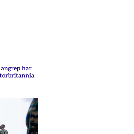
e angrep har
Storbritannia