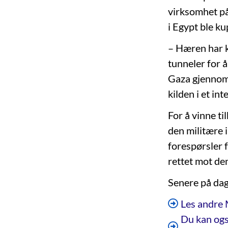
virksomhet på
i Egypt ble ku
– Hæren har k
tunneler for 
Gaza gjennom 
kilden i et in
For å vinne ti
den militære i
forespørsler f
rettet mot de
Senere på da
Les andre 
Du kan ogs