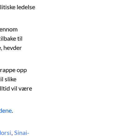
itiske ledelse
gjennom
lbake til
e, hevder
 trappe opp
l slike
ltid vil være
ndene
.
orsi
,
Sinai-