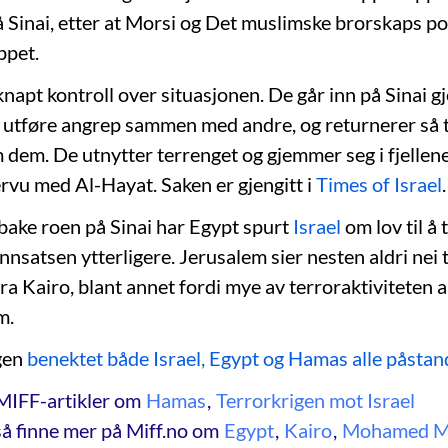
 Sinai, etter at Morsi og Det muslimske brorskaps pol
ppet.
napt kontroll over situasjonen. De går inn på Sinai 
å utføre angrep sammen med andre, og returnerer så ti
dem. De utnytter terrenget og gjemmer seg i fjellen
tervu med Al-Hayat. Saken er gjengitt i
Times of Israel
.
lbake roen på Sinai har Egypt spurt
Israel
om lov til å
nnsatsen ytterligere. Jerusalem sier nesten aldri nei ti
ra Kairo, blant annet fordi mye av terroraktiviteten al
m.
gen
benektet både Israel, Egypt og Hamas alle påsta
MIFF-artikler om
Hamas
,
Terrorkrigen mot Israel
å finne mer på Miff.no om
Egypt
,
Kairo
,
Mohamed M