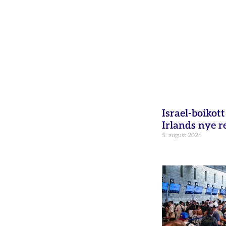
Israel-boikot
Irlands nye r
5. august 2026