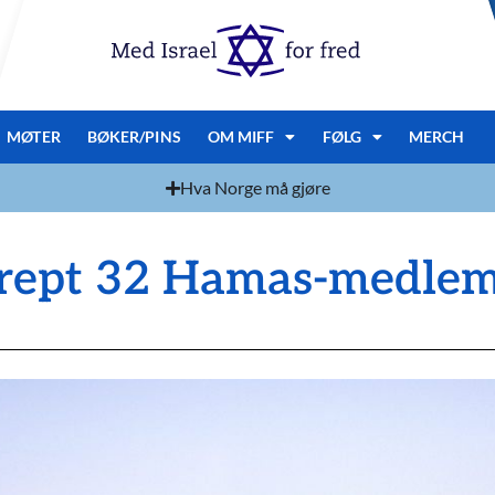
MØTER
BØKER/PINS
OM MIFF
FØLG
MERCH
Hva Norge må gjøre
drept 32 Hamas-medle