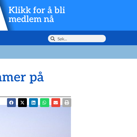
Klikk for å bli
medlem nå
mmer på