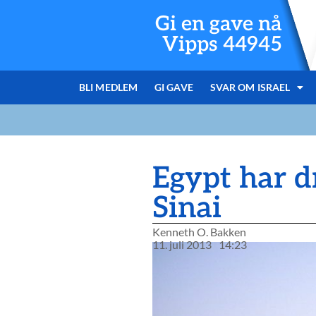
Gi en gave nå
Vipps 44945
BLI MEDLEM
GI GAVE
SVAR OM ISRAEL
Egypt har 
Sinai
Kenneth O. Bakken
11. juli 2013
14:23