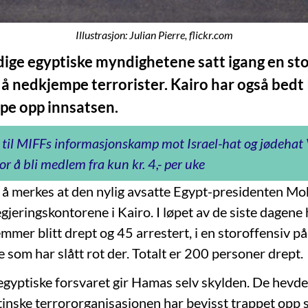
Illustrasjon: Julian Pierre, flickr.com
dige egyptiske myndighetene satt igang en st
r å nedkjempe terrorister. Kairo har også bedt
appe opp innsatsen.
 til MIFFs informasjonskamp mot Israel-hat og jødeha
or å bli medlem fra kun kr. 4,- per uke
 å merkes at den nylig avsatte Egypt-presidenten 
egjeringskontorene i Kairo. I løpet av de siste dagene
er blitt drept og 45 arrestert, i en storoffensiv på
 som har slått rot der. Totalt er 200 personer drept.
t egyptiske forsvaret gir Hamas selv skylden. De hevd
tinske terrororganisasjonen har bevisst trappet opp 