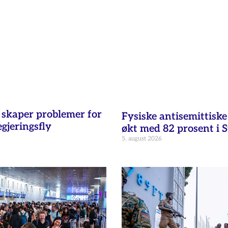
t skaper problemer for
Fysiske antisemittisk
egjeringsfly
økt med 82 prosent i 
5. august 2026