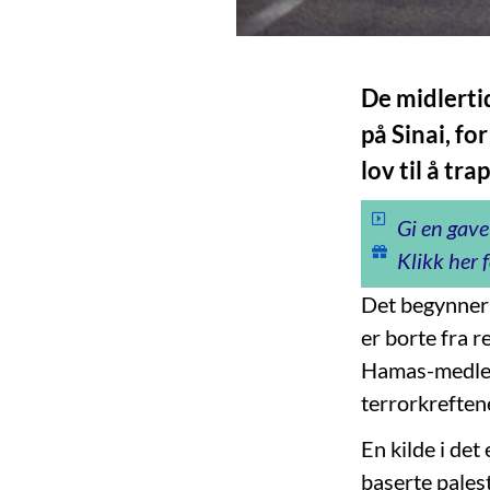
De midlerti
på Sinai, fo
lov til å tr
Gi en gave
Klikk her f
Det begynner
er borte fra r
Hamas-medlemm
terrorkreftene
En kilde i de
baserte pales