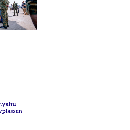
anyahu
yplassen