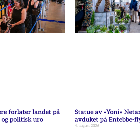
re forlater landet på
Statue av «Yoni» Net
 og politisk uro
avduket på Entebbe-fl
4. august 2026