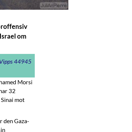
oroffensiv
 Israel om
t Vipps 44945
Mohamed Morsi
 har 32
 Sinai mot
er den Gaza-
sin