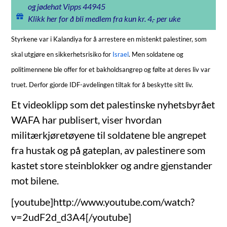
og jødehat Vipps 44945
Klikk her for å bli medlem fra kun kr. 4,- per uke
Styrkene var i Kalandiya for å arrestere en mistenkt palestiner, som
skal utgjøre en sikkerhetsrisiko for
Israel
. Men soldatene og
politimennene ble offer for et bakholdsangrep og følte at deres liv var
truet. Derfor gjorde IDF-avdelingen tiltak for å beskytte sitt liv.
Et videoklipp som det palestinske nyhetsbyrået
WAFA har publisert, viser hvordan
militærkjøretøyene til soldatene ble angrepet
fra hustak og på gateplan, av palestinere som
kastet store steinblokker og andre gjenstander
mot bilene.
[youtube]http://www.youtube.com/watch?
v=2udF2d_d3A4[/youtube]