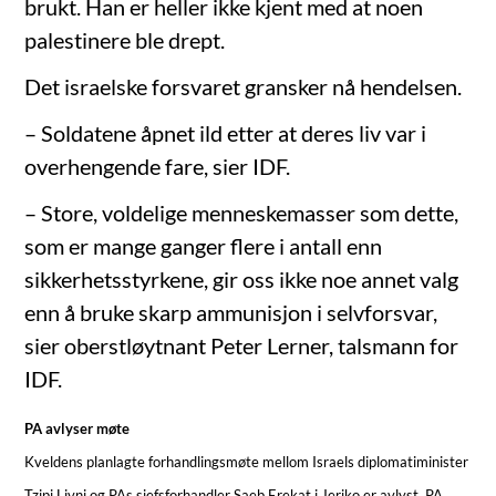
brukt. Han er heller ikke kjent med at noen
palestinere ble drept.
Det israelske forsvaret gransker nå hendelsen.
– Soldatene åpnet ild etter at deres liv var i
overhengende fare, sier IDF.
– Store, voldelige menneskemasser som dette,
som er mange ganger flere i antall enn
sikkerhetsstyrkene, gir oss ikke noe annet valg
enn å bruke skarp ammunisjon i selvforsvar,
sier oberstløytnant Peter Lerner, talsmann for
IDF.
PA avlyser møte
Kveldens planlagte forhandlingsmøte mellom Israels diplomatiminister
Tzipi Livni og PAs sjefsforhandler Saeb Erekat i Jeriko er avlyst. PA