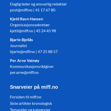
Daglig leder og ansvarlig redaktør
post@miff.no | 41 17 67 80
Kjetil Ravn Hansen
Organisasjonssekretær
kjetil@miff.no | 45 24 45 98
Bjarte Bjellås
Journalist
bjarte@miff.no | 47 25 88 57
Per Arne Vatnøy
Kommunikasjonsrådgiver
per.arne@miff.no
Snarveier på miff.no
Forsiden til miff.no
Siste artikler kronologisk
Temasider og kategorier