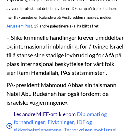
avlyser i protest mot det de hevder er IDFs drap på tre palestinere
nær flyktningleiren Kalandiya på Vestbredden i morges, melder
Jerusalem Post
. 19 andre palestinere skal ha blitt såret.
– Slike kriminelle handlinger krever umiddelbar
og internasjonal innblanding, for å tvinge Israel
til å stanse sine stadige lovbrudd og for å få på
plass internasjonal beskyttelse for vårt folk,
sier Rami Hamdallah, PAs statsminister .
PA-president Mahmoud Abbas sin talsmann
Nabil Abu Rudeineh har også fordømt de
israelske «ugjerningene».
Les andre MIFF-artikler om
Diplomati og
forhandlinger
,
Flyktninger
,
IDF og
sikkerhetstjenestene
,
Terrorkrigen mot Israel
,