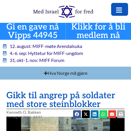
Gi en gave nå
Klikk for å bli
Vipps 44945
medlem nå
12. august: MIFF-møte Arendalsuka
4.-6. sep: Hyttetur for MIFF-ungdom
31. okt-1. nov: MIFF Forum
Hva Norge må gjøre
Gikk til angrep på soldater
med store steinblokker
Kenneth O. Bakken
26. august 2013
14:57