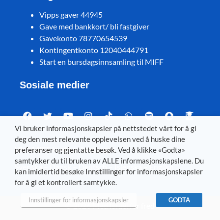
Vipps gaver 44945
Gave med bankkort/ bli fastgiver
Gavekonto 78770654539
Kontingentkonto 12040444791
Start en bursdagsinnsamling til MIFF
Sosiale medier
Vi bruker informasjonskapsler på nettstedet vårt for å gi
deg den mest relevante opplevelsen ved å huske dine
Visit MIFF in other languages
preferanser og gjentatte besøk. Ved å klikke «Godta»
samtykker du til bruken av ALLE informasjonskapslene. Du
Svenska
–
Dansk
–
Deutsch
–
Íslenska
–
English
kan imidlertid besøke Innstillinger for informasjonskapsler
for å gi et kontrollert samtykke.
Innstillinger for informasjonskapsler
GODTA
© 2026 Med Israel for fred