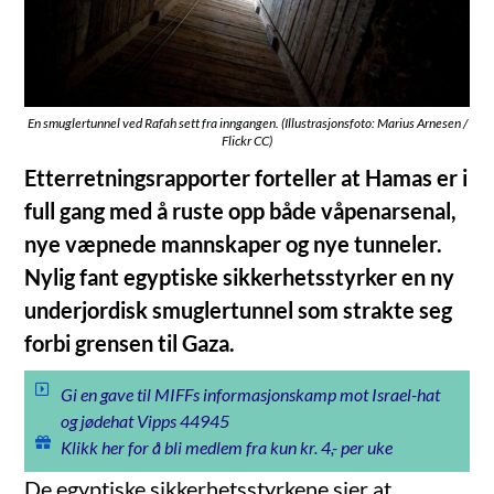
En smuglertunnel ved Rafah sett fra inngangen. (Illustrasjonsfoto: Marius Arnesen /
Flickr CC)
Etterretningsrapporter forteller at Hamas er i
full gang med å ruste opp både våpenarsenal,
nye væpnede mannskaper og nye tunneler.
Nylig fant egyptiske sikkerhetsstyrker en ny
underjordisk smuglertunnel som strakte seg
forbi grensen til Gaza.
Gi en gave til MIFFs informasjonskamp mot Israel-hat
og jødehat Vipps 44945
Klikk her for å bli medlem fra kun kr. 4,- per uke
De egyptiske sikkerhetsstyrkene sier at