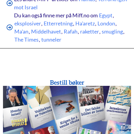
mot Israel
Du kan også finne mer på Miff.no om
Egypt
,
eksplosiver
,
Etterretning
,
Ha'aretz
,
London
,
Ma'an
,
Middelhavet
,
Rafah
,
raketter
,
smugling
,
The Times
,
tunneler
Bestill bøker