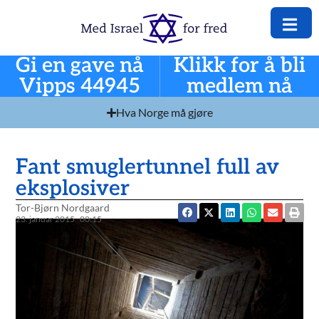
Gi en gave nå
Klikk for å bli
Vipps 44945
medlem nå
Hva Norge må gjøre
Fant smuglertunnel full av
eksplosiver
Tor-Bjørn Nordgaard
23. januar 2015
00:15