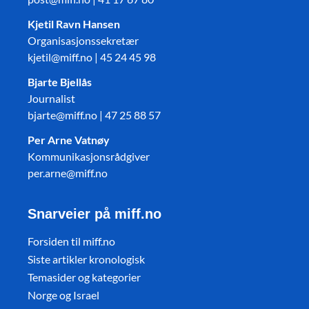
Kjetil Ravn Hansen
Organisasjonssekretær
kjetil@miff.no | 45 24 45 98
Bjarte Bjellås
Journalist
bjarte@miff.no | 47 25 88 57
Per Arne Vatnøy
Kommunikasjonsrådgiver
per.arne@miff.no
Snarveier på miff.no
Forsiden til miff.no
Siste artikler kronologisk
Temasider og kategorier
Norge og Israel