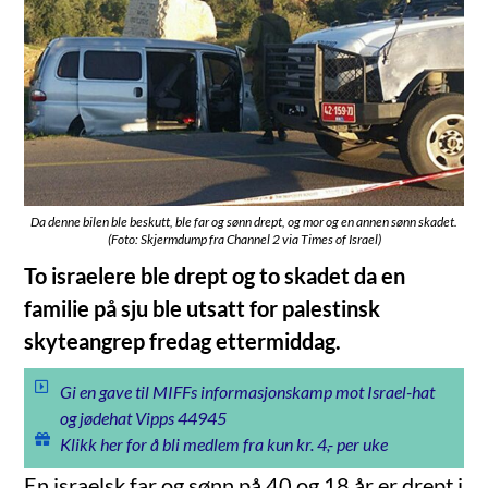
Da denne bilen ble beskutt, ble far og sønn drept, og mor og en annen sønn skadet.
(Foto: Skjermdump fra Channel 2 via Times of Israel)
To israelere ble drept og to skadet da en
familie på sju ble utsatt for palestinsk
skyteangrep fredag ettermiddag.
Gi en gave til MIFFs informasjonskamp mot Israel-hat
og jødehat Vipps 44945
Klikk her for å bli medlem fra kun kr. 4,- per uke
En israelsk far og sønn på 40 og 18 år er drept i