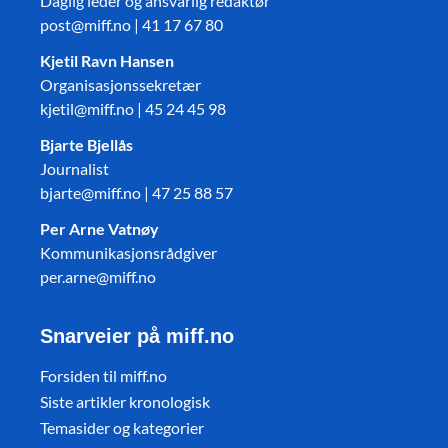
Daglig leder og ansvarlig redaktør
post@miff.no | 41 17 67 80
Kjetil Ravn Hansen
Organisasjonssekretær
kjetil@miff.no | 45 24 45 98
Bjarte Bjellås
Journalist
bjarte@miff.no | 47 25 88 57
Per Arne Vatnøy
Kommunikasjonsrådgiver
per.arne@miff.no
Snarveier på miff.no
Forsiden til miff.no
Siste artikler kronologisk
Temasider og kategorier