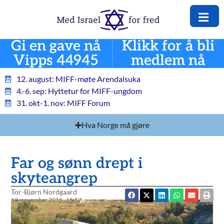
Gi en gave nå
Klikk for å bli
Vipps 44945
medlem nå
12. august: MIFF-møte Arendalsuka
4.-6. sep: Hyttetur for MIFF-ungdom
31. okt-1. nov: MIFF Forum
Hva Norge må gjøre
Far og sønn drept i
skyteangrep
Tor-Bjørn Nordgaard
13. november 2015
15:57