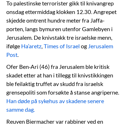
To palestinske terrorister gikk til knivangrep
onsdag ettermiddag klokken 12.30. Angrepet
skjedde omtrent hundre meter fra Jaffa-
porten, langs bymuren utenfor Gamlebyen i
Jerusalem. De knivstakk tre israelske menn,
ifølge
Ha’aretz
,
Times of Israel
og
Jerusalem
Post
.
Ofer Ben-Ari (46) fra Jerusalem ble kritisk
skadet etter at han i tillegg til knivstikkingen
ble feilaktig truffet av skudd fra israelsk
grensepoliti som forsøkte å stanse angriperne.
Han døde på sykehus av skadene senere
samme dag.
Reuven Biermacher var rabbiner ved en