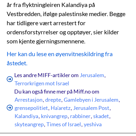
år fra flyktningleiren Kalandiya på
Vestbredden, ifølge palestinske medier. Begge
har tidligere vært arrestert for
ordensforstyrrelser og opptøyer, sier kilder
som kjente gjerningsmennene.
Her kan du lese en øyenvitneskildring fra
åstedet.
Les andre MIFF-artikler om
Jerusalem
,
Terrorkrigen mot Israel
Du kan også finne mer på Miff.no om
Arrestasjon
,
drepte
,
Gamlebyen i Jerusalem
,
grensepolitiet
,
Ha'aretz
,
Jerusalem Post
,
Kalandiya
,
knivangrep
,
rabbiner
,
skadet
,
skyteangrep
,
Times of Israel
,
yeshiva