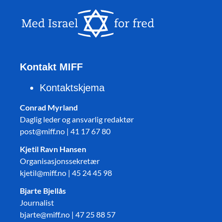
Kontakt MIFF
Kontaktskjema
Conrad Myrland
Daglig leder og ansvarlig redaktør
post@miff.no | 41 17 67 80
Kjetil Ravn Hansen
Organisasjonssekretær
kjetil@miff.no | 45 24 45 98
Bjarte Bjellås
Journalist
bjarte@miff.no | 47 25 88 57