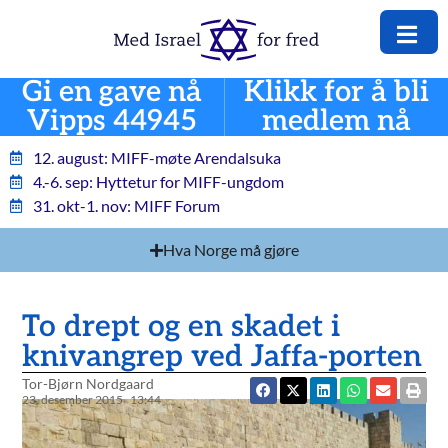
Gi en gave nå
Klikk for å bli
Vipps 44945
medlem nå
12. august: MIFF-møte Arendalsuka
4.-6. sep: Hyttetur for MIFF-ungdom
31. okt-1. nov: MIFF Forum
Hva Norge må gjøre
To drept og en skadet i
knivangrep ved Jaffa-porten
Tor-Bjørn Nordgaard
23. desember 2015
13:44