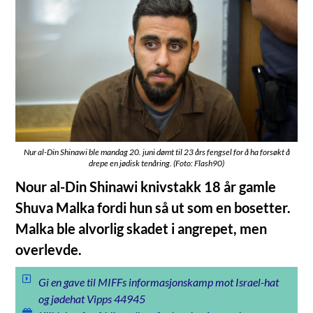
Nur al-Din Shinawi ble mandag 20. juni dømt til 23 års fengsel for å ha forsøkt å
drepe en jødisk tenåring. (Foto: Flash90)
Nour al-Din Shinawi knivstakk 18 år gamle
Shuva Malka fordi hun så ut som en bosetter.
Malka ble alvorlig skadet i angrepet, men
overlevde.
Gi en gave til MIFFs informasjonskamp mot Israel-hat
og jødehat Vipps 44945