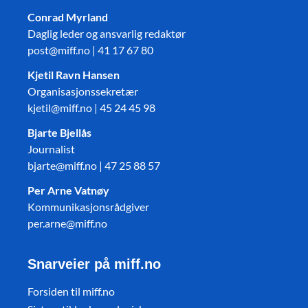
Conrad Myrland
Daglig leder og ansvarlig redaktør
post@miff.no | 41 17 67 80
Kjetil Ravn Hansen
Organisasjonssekretær
kjetil@miff.no | 45 24 45 98
Bjarte Bjellås
Journalist
bjarte@miff.no | 47 25 88 57
Per Arne Vatnøy
Kommunikasjonsrådgiver
per.arne@miff.no
Snarveier på miff.no
Forsiden til miff.no