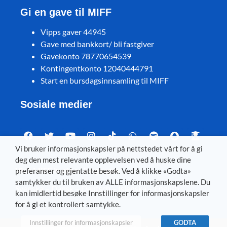
Gi en gave til MIFF
Vipps gaver 44945
Gave med bankkort/ bli fastgiver
Gavekonto 78770654539
Kontingentkonto 12040444791
Start en bursdagsinnsamling til MIFF
Sosiale medier
Vi bruker informasjonskapsler på nettstedet vårt for å gi
deg den mest relevante opplevelsen ved å huske dine
Visit MIFF in other languages
preferanser og gjentatte besøk. Ved å klikke «Godta»
samtykker du til bruken av ALLE informasjonskapslene. Du
Svenska
–
Dansk
–
Deutsch
–
Íslenska
–
English
kan imidlertid besøke Innstillinger for informasjonskapsler
for å gi et kontrollert samtykke.
Innstillinger for informasjonskapsler
GODTA