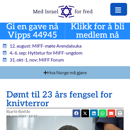
Gi en gave nå
Klikk for å bli
Vipps 44945
medlem nå
12. august: MIFF-møte Arendalsuka
4.-6. sep: Hyttetur for MIFF-ungdom
31. okt-1. nov: MIFF Forum
Hva Norge må gjøre
Dømt til 23 års fengsel for
knivterror
Bjarte Bjellås
20. juni 2022
13:27