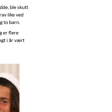
dde, ble skutt
rav like ved
g to barn.
g er flere
ngt i år vært
r