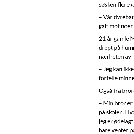
søsken flere 
– Vår dyrebar
galt mot noen
21 år gamle M
drept på humm
nærheten av h
– Jeg kan ikke
fortelle minne
Også fra bror
– Min bror er
på skolen. Hv
jeg er ødelagt
bare venter p