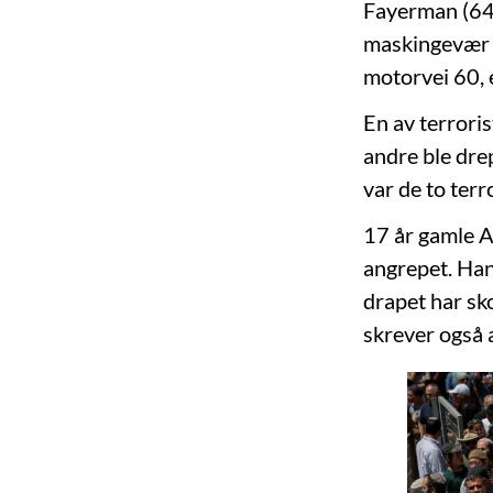
Fayerman (64)
maskingevær 
motorvei 60, 
En av terrori
andre ble drep
var de to ter
17 år gamle 
angrepet. Han 
drapet har sk
skrever også 