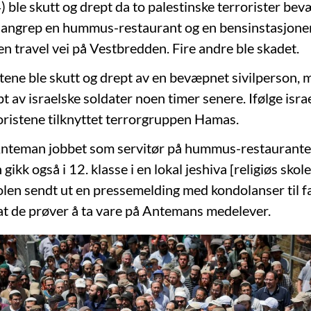
 ble skutt og drept da to palestinske terrorister be
angrep en hummus-restaurant og en bensinstasjone
en travel vei på Vestbredden. Fire andre ble skadet.
stene ble skutt og drept av en bevæpnet sivilperson,
t av israelske soldater noen timer senere. Ifølge isr
roristene tilknyttet terrorgruppen Hamas.
Anteman jobbet som servitør på hummus-restaurante
gikk også i 12. klasse i en lokal jeshiva [religiøs skole
olen sendt ut en pressemelding med kondolanser til f
at de prøver å ta vare på Antemans medelever.