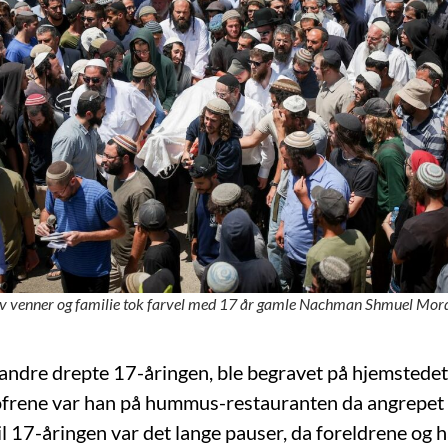
v venner og familie tok farvel med 17 år gamle Nachman Shmuel Mordo
andre drepte 17-åringen, ble begravet på hjemstedet Sh
ofrene var han på hummus-restauranten da angrepet s
il 17-åringen var det lange pauser, da foreldrene og h