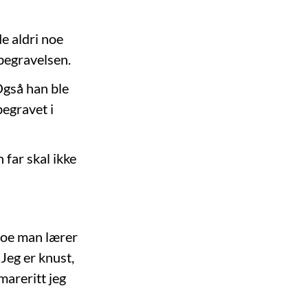
e aldri noe
 begravelsen.
Også han ble
egravet i
 far skal ikke
noe man lærer
Jeg er knust,
 mareritt jeg