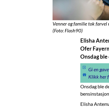
Venner og familie tok farvel
(Foto: Flash90)
Elisha Ante
Ofer Fayerma
Onsdag ble 
Gi en gave
Klikk her f
Onsdag ble de
bensinstasjo
Elisha Antem