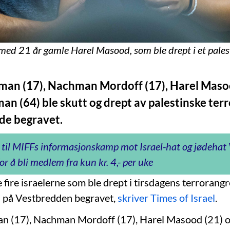
 med 21 år gamle Harel Masood, som ble drept i et pales
man (17), Nachman Mordoff (17), Harel Maso
n (64) ble skutt og drept av palestinske terr
de begravet.
 til MIFFs informasjonskamp mot Israel-hat og jødeha
or å bli medlem fra kun kr. 4,- per uke
 fire israelerne som ble drept i tirsdagens terrorang
n på Vestbredden begravet,
skriver Times of Israel
.
an (17), Nachman Mordoff (17), Harel Masood (21) 