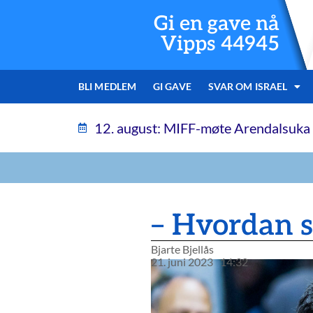
Gi en gave nå
Vipps 44945
BLI MEDLEM
GI GAVE
SVAR OM ISRAEL
12. august: MIFF-møte Arendalsuka
– Hvordan sk
Bjarte Bjellås
21. juni 2023
14:32