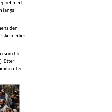
væpnet med
n langs
 mens den
aelske medier
n som ble
]. Etter
amilien. De