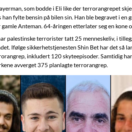
ayerman, som bodde i Eli like der terrorangrepet skje
han fylte bensin på bilen sin. Han ble begravet i en g
r gamle Anteman. 64-åringen etterlater seg en kone o
ar palestinske terrorister tatt 25 menneskeliv, i tilleg
skadet. Ifølge sikkerhetstjenesten Shin Bet har det så la
rorangrep, inkludert 120 skyteepisoder. Samtidig ha
rkene avverget 375 planlagte terrorangrep.