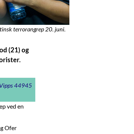
tinsk terrorangrep 20. juni.
od (21) og
orister.
t Vipps 44945
rep ved en
og Ofer