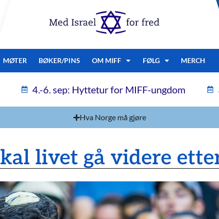
MØTER
BØKER/PINS
OM MIFF
FØLG
MERCH
4.-6. sep: Hyttetur for MIFF-ungdom
Hva Norge må gjøre
al livet gå videre ette