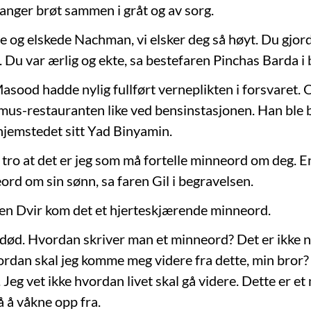
ganger brøt sammen i gråt og av sorg.
e og elskede Nachman, vi elsker deg så høyt. Du gjord
. Du var ærlig og ekte, sa bestefaren Pinchas Barda i
asood hadde nylig fullført verneplikten i forsvaret. 
us-restauranten like ved bensinstasjonen. Han ble b
jemstedet sitt Yad Binyamin.
 tro at det er jeg som må fortelle minneord om deg. En
ord om sin sønn, sa faren Gil i begravelsen.
en Dvir kom det et hjerteskjærende minneord.
 død. Hvordan skriver man et minneord? Det er ikke 
ordan skal jeg komme meg videre fra dette, min bror? 
. Jeg vet ikke hvordan livet skal gå videre. Dette er et
å å våkne opp fra.