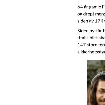
64 år gamle F
og drept mens 
siden av 17 å
Siden nyttår h
titalls blitt 
147 store ter
sikkerhetssty