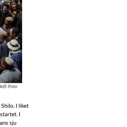
ff. (Foto:
ilo. I liket
tartet. I
ans sju