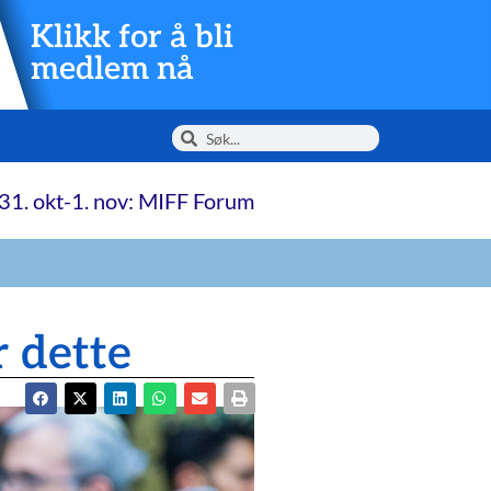
Klikk for å bli
medlem nå
31. okt-1. nov: MIFF Forum
r dette