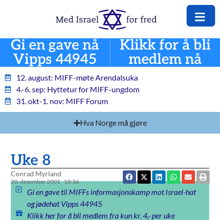
Gi en gave nå
Klikk for å bli
Vipps 44945
medlem nå
12. august: MIFF-møte Arendalsuka
4.-6. sep: Hyttetur for MIFF-ungdom
31. okt-1. nov: MIFF Forum
Hva Norge må gjøre
Uke 8
Conrad Myrland
20. desember 2001
18:36
Gi en gave til MIFFs informasjonskamp mot Israel-hat
og jødehat Vipps 44945
Klikk her for å bli medlem fra kun kr. 4,- per uke