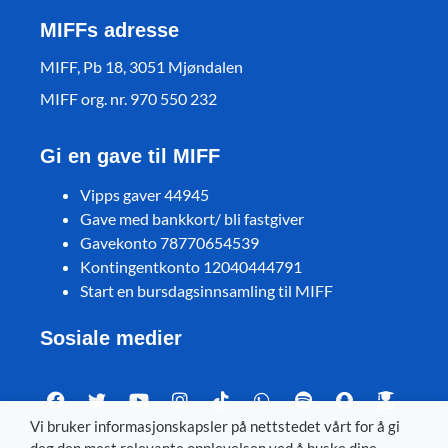
MIFFs adresse
MIFF, Pb 18, 3051 Mjøndalen
MIFF org. nr. 970 550 232
Gi en gave til MIFF
Vipps gaver 44945
Gave med bankkort/ bli fastgiver
Gavekonto 78770654539
Kontingentkonto 12040444791
Start en bursdagsinnsamling til MIFF
Sosiale medier
Vi bruker informasjonskapsler på nettstedet vårt for å gi