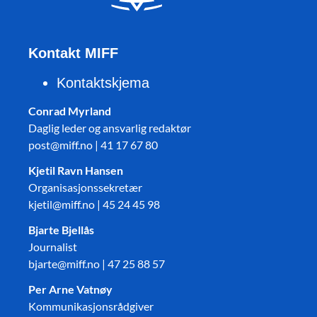
Kontakt MIFF
Kontaktskjema
Conrad Myrland
Daglig leder og ansvarlig redaktør
post@miff.no | 41 17 67 80
Kjetil Ravn Hansen
Organisasjonssekretær
kjetil@miff.no | 45 24 45 98
Bjarte Bjellås
Journalist
bjarte@miff.no | 47 25 88 57
Per Arne Vatnøy
Kommunikasjonsrådgiver