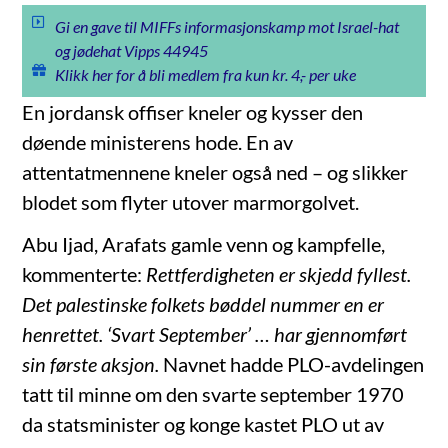
Gi en gave til MIFFs informasjonskamp mot Israel-hat
og jødehat Vipps 44945
Klikk her for å bli medlem fra kun kr. 4,- per uke
En jordansk offiser kneler og kysser den
døende ministerens hode. En av
attentatmennene kneler også ned – og slikker
blodet som flyter utover marmorgolvet.
Abu Ijad, Arafats gamle venn og kampfelle,
kommenterte:
Rettferdigheten er skjedd fyllest.
Det palestinske folkets bøddel nummer en er
henrettet. ‘Svart September’ … har gjennomført
sin første aksjon.
Navnet hadde PLO-avdelingen
tatt til minne om den svarte september 1970
da statsminister og konge kastet PLO ut av