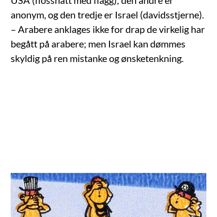
USA (flosshatt med flagg); den andre er
anonym, og den tredje er Israel (davidsstjerne).
– Arabere anklages ikke for drap de virkelig har
begått på arabere; men Israel kan dømmes
skyldig på ren mistanke og ønsketenkning.