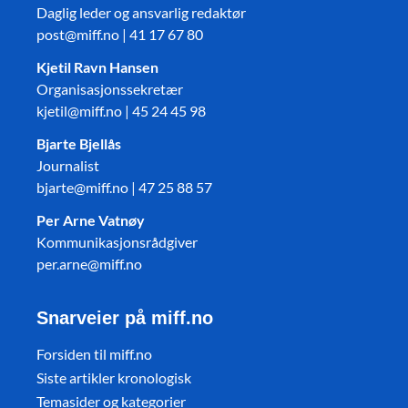
Daglig leder og ansvarlig redaktør
post@miff.no | 41 17 67 80
Kjetil Ravn Hansen
Organisasjonssekretær
kjetil@miff.no | 45 24 45 98
Bjarte Bjellås
Journalist
bjarte@miff.no | 47 25 88 57
Per Arne Vatnøy
Kommunikasjonsrådgiver
per.arne@miff.no
Snarveier på miff.no
Forsiden til miff.no
Siste artikler kronologisk
Temasider og kategorier