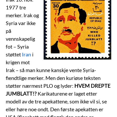
1977 tre
merker. Irak og
Syria var ikke
på
vennskapelig
fot – Syria
støttet
Iran
i
krigen mot
Irak – så man kunne kanskje vente Syria-
fiendtlige merker. Men den kuriøse teksten
støtter nærmest PLO og lyder:
HVEM DREPTE
JUMBLATT!?
Karikaturene er laget etter
modell av de tre apekattene, som ikke vil si, se
eller høre noe ondt. Den første apekatten er