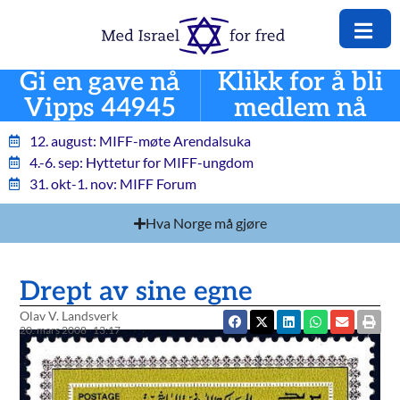
Gi en gave nå
Klikk for å bli
Vipps 44945
medlem nå
12. august: MIFF-møte Arendalsuka
4.-6. sep: Hyttetur for MIFF-ungdom
31. okt-1. nov: MIFF Forum
Hva Norge må gjøre
Drept av sine egne
Olav V. Landsverk
20. mars 2008
13:17