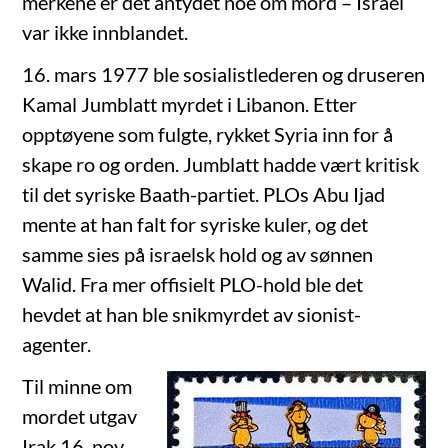
merkene er det antydet noe om mord – Israel
var ikke innblandet.
16. mars 1977 ble sosialistlederen og druseren
Kamal Jumblatt myrdet i Libanon. Etter
opptøyene som fulgte, rykket Syria inn for å
skape ro og orden. Jumblatt hadde vært kritisk
til det syriske Baath-partiet. PLOs Abu Ijad
mente at han falt for syriske kuler, og det
samme sies på israelsk hold og av sønnen
Walid. Fra mer offisielt PLO-hold ble det
hevdet at han ble snikmyrdet av sionist-
agenter.
Til minne om
mordet utgav
Irak 16. nov.