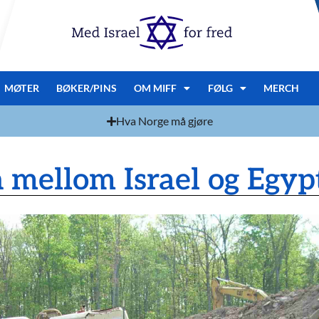
MØTER
BØKER/PINS
OM MIFF
FØLG
MERCH
Hva Norge må gjøre
 mellom Israel og Egypt