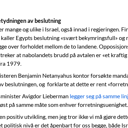
tydningen av beslutning
 mange og ulike i Israel, også innad i regjeringen. F
z kaller Egypts beslutning «svært bekymringsfull» og
gge over forholdet mellom de to landene. Opposisjon
reker at nabolandets brudd på avtalen er «et kraftig
fra 1979.
isteren Benjamin Netanyahus kontor forsøkte mand
v beslutningen, og forklarte at dette er rent «forret
sminister Avigdor Lieberman
legger seg på samme lin
 løst på samme måte som enhver forretningsuenighet.
en positiv utvikling, men jeg tror ikke vi må gjøre dett
et politisk nivå er det åpenbart for oss begge, både Is