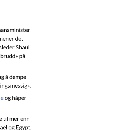
inansminister
 mener det
sleder Shaul
 brudd» på
ag å dempe
ningsmessig».
je
og håper
e til mer enn
rael og Egypt,