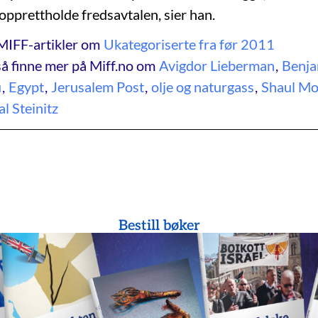
 opprettholde fredsavtalen, sier han.
MIFF-artikler om
Ukategoriserte fra før 2011
å finne mer på Miff.no om
Avigdor Lieberman
,
Benja
u
,
Egypt
,
Jerusalem Post
,
olje og naturgass
,
Shaul Mo
l Steinitz
Bestill bøker