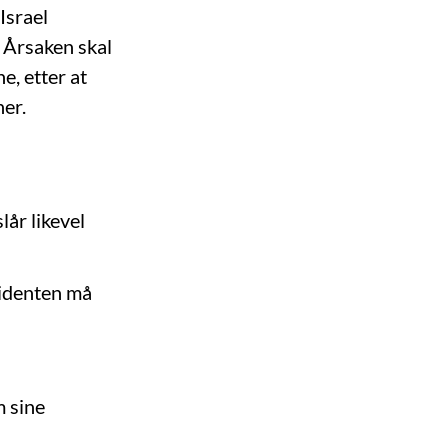
Israel
. Årsaken skal
e, etter at
ner.
år likevel
esidenten må
m sine