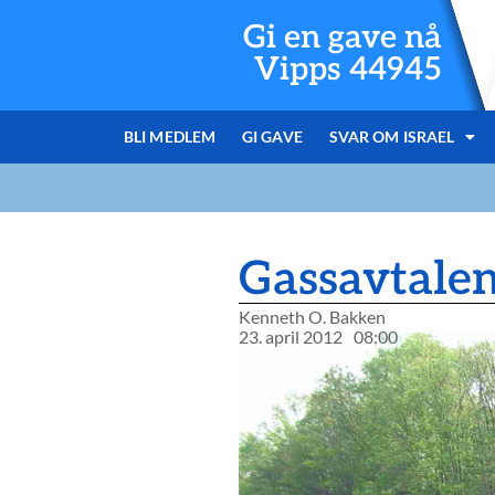
Gi en gave nå
Vipps 44945
BLI MEDLEM
GI GAVE
SVAR OM ISRAEL
Gassavtalen
Kenneth O. Bakken
23. april 2012
08:00