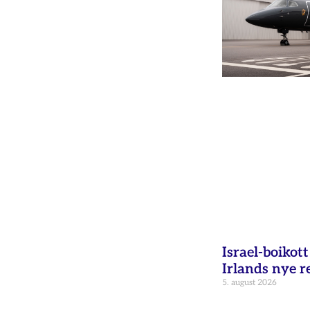
Israel-boikot
Irlands nye r
5. august 2026