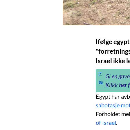
Ifølge egypt
"forretnings
Israel ikke 
Gi en gave
Klikk her f
Egypt har avb
sabotasje mot
Forholdet mel
of Israel
.