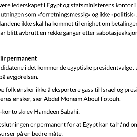
ære lederskapet i Egypt og statsministerens kontor i 
lutningen som «forretningsmessig» og ikke «politisk»
landene ikke skal ha kommet til enighet om betalingen
ar blitt avbrutt en rekke ganger etter sabotasjeaksjo
blir permanent
didatene i det kommende egyptiske presidentvalget sl
på avgjørelsen.
e folk ønsker ikke å eksportere gass til Israel og pr
deres ønsker, sier Abdel Moneim Aboul Fotouh.
r-konto skrev Hamdeen Sabahi:
eslutningen er permanent for at Egypt kan ta hånd o
surser på en bedre måte.