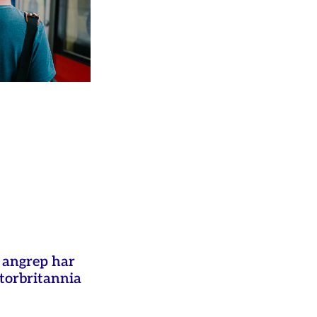
e angrep har
Storbritannia