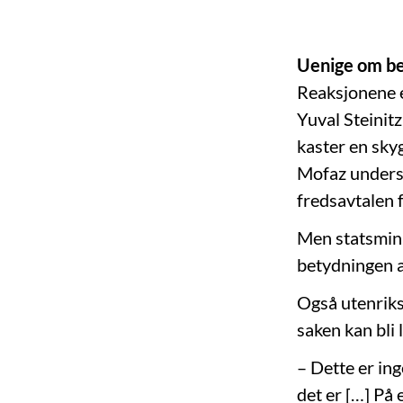
Uenige om be
Reaksjonene er
Yuval Steinit
kaster en sky
Mofaz underst
fredsavtalen 
Men statsmin
betydningen a
Også utenrik
saken kan bli
– Dette er ing
det er […] På 