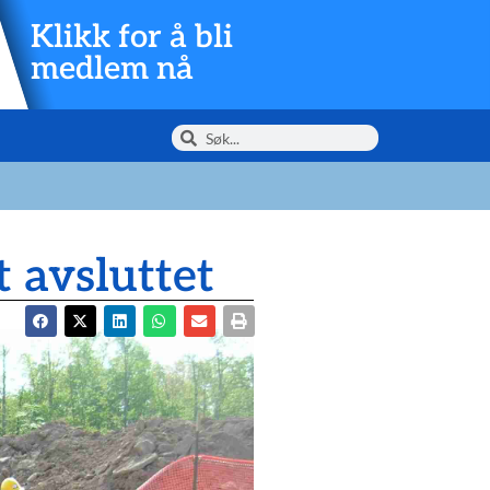
Klikk for å bli
medlem nå
 avsluttet