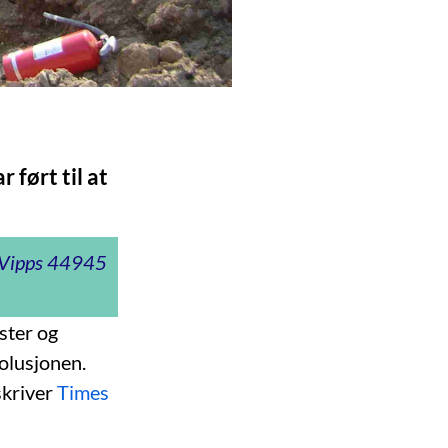
 ført til at
t Vipps 44945
ester og
olusjonen.
skriver
Times