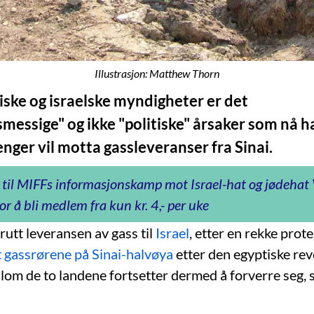
Illustrasjon: Matthew Thorn
iske og israelske myndigheter er det
messige" og ikke "politiske" årsaker som nå har
lenger vil motta gassleveranser fra Sinai.
 til MIFFs informasjonskamp mot Israel-hat og jødeha
or å bli medlem fra kun kr. 4,- per uke
rutt leveransen av gass til
Israel
, etter en rekke prot
 gassrørene på Sinai-halvøya
etter den egyptiske rev
lom de to landene fortsetter dermed å forverre seg, 