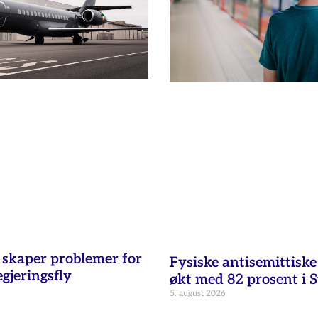
t skaper problemer for
Fysiske antisemittisk
egjeringsfly
økt med 82 prosent i 
5. august 2026