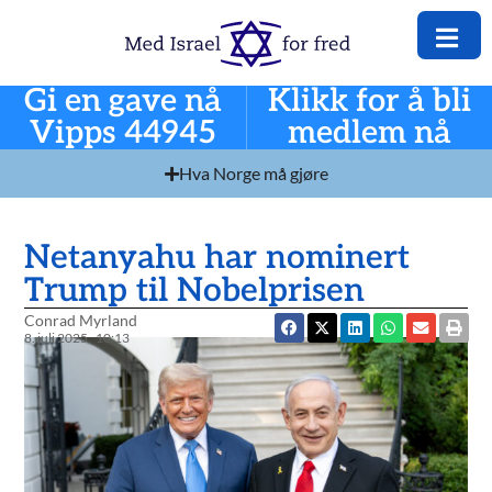
Gi en gave nå
Klikk for å bli
Vipps 44945
medlem nå
Hva Norge må gjøre
Netanyahu har nominert
Trump til Nobelprisen
Conrad Myrland
8. juli 2025
10:13