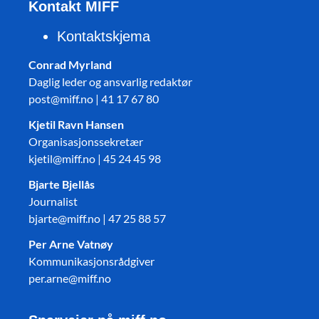
Kontakt MIFF
Kontaktskjema
Conrad Myrland
Daglig leder og ansvarlig redaktør
post@miff.no | 41 17 67 80
Kjetil Ravn Hansen
Organisasjonssekretær
kjetil@miff.no | 45 24 45 98
Bjarte Bjellås
Journalist
bjarte@miff.no | 47 25 88 57
Per Arne Vatnøy
Kommunikasjonsrådgiver
per.arne@miff.no