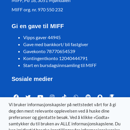
MIFF, Pb 18, 3051 Mjøndalen
MIFF org. nr. 970 550 232
Gi en gave til MIFF
Vipps gaver 44945
Gave med bankkort/ bli fastgiver
Gavekonto 78770654539
Kontingentkonto 12040444791
Start en bursdagsinnsamling til MIFF
Sosiale medier
Vi bruker informasjonskapsler på nettstedet vårt for å gi
deg den mest relevante opplevelsen ved å huske dine
Visit MIFF in other languages
preferanser og gjentatte besøk. Ved å klikke «Godta»
samtykker du til bruken av ALLE informasjonskapslene. Du
Svenska
–
Dansk
–
Deutsch
–
Íslenska
–
English