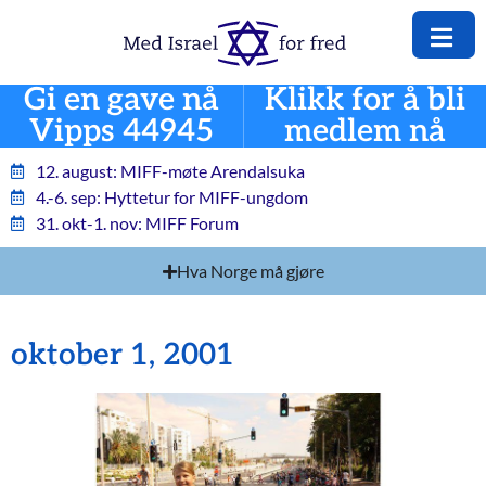
Gi en gave nå
Klikk for å bli
Vipps 44945
medlem nå
12. august: MIFF-møte Arendalsuka
4.-6. sep: Hyttetur for MIFF-ungdom
31. okt-1. nov: MIFF Forum
Hva Norge må gjøre
oktober 1, 2001