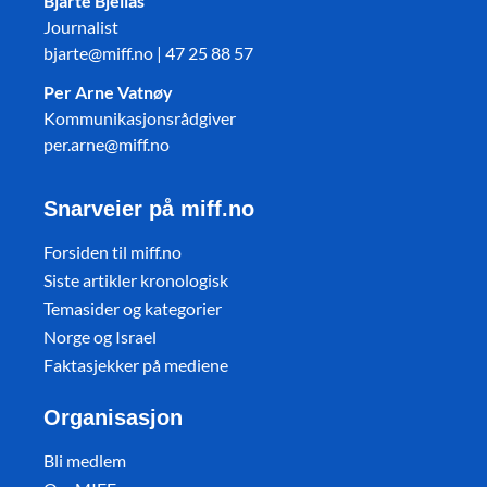
Bjarte Bjellås
Journalist
bjarte@miff.no | 47 25 88 57
Per Arne Vatnøy
Kommunikasjonsrådgiver
per.arne@miff.no
Snarveier på miff.no
Forsiden til miff.no
Siste artikler kronologisk
Temasider og kategorier
Norge og Israel
Faktasjekker på mediene
Organisasjon
Bli medlem