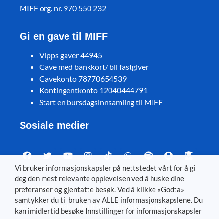
MIFF org. nr. 970 550 232
Gi en gave til MIFF
Vipps gaver 44945
Gave med bankkort/ bli fastgiver
Gavekonto 78770654539
Kontingentkonto 12040444791
Start en bursdagsinnsamling til MIFF
Sosiale medier
Vi bruker informasjonskapsler på nettstedet vårt for å gi
deg den mest relevante opplevelsen ved å huske dine
Visit MIFF in other languages
preferanser og gjentatte besøk. Ved å klikke «Godta»
samtykker du til bruken av ALLE informasjonskapslene. Du
Svenska
–
Dansk
–
Deutsch
–
Íslenska
–
English
kan imidlertid besøke Innstillinger for informasjonskapsler