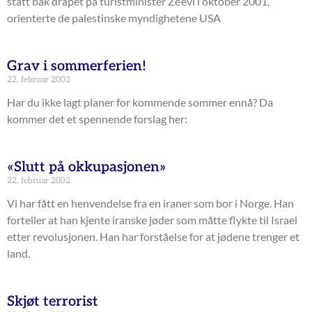
stått bak drapet på turistminister Ze’evi i oktober 2001,
orienterte de palestinske myndighetene USA
Grav i sommerferien!
22. februar 2002
Har du ikke lagt planer for kommende sommer ennå? Da
kommer det et spennende forslag her:
«Slutt på okkupasjonen»
22. februar 2002
Vi har fått en henvendelse fra en iraner som bor i Norge. Han
forteller at han kjente iranske jøder som måtte flykte til Israel
etter revolusjonen. Han har forståelse for at jødene trenger et
land.
Skjøt terrorist