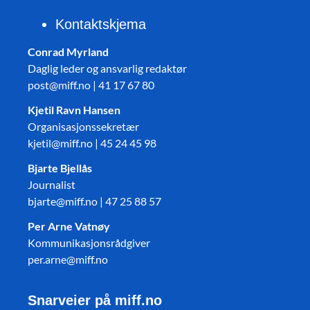
Kontaktskjema
Conrad Myrland
Daglig leder og ansvarlig redaktør
post@miff.no | 41 17 67 80
Kjetil Ravn Hansen
Organisasjonssekretær
kjetil@miff.no | 45 24 45 98
Bjarte Bjellås
Journalist
bjarte@miff.no | 47 25 88 57
Per Arne Vatnøy
Kommunikasjonsrådgiver
per.arne@miff.no
Snarveier på miff.no