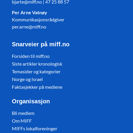
bjarte@miff.no | 47 25 88 57
Per Arne Vatnøy
Kommunikasjonsrådgiver
per.arne@miff.no
Snarveier på miff.no
Forsiden til miff.no
Siste artikler kronologisk
Temasider og kategorier
Norge og Israel
Faktasjekker på mediene
Organisasjon
Bli medlem
Om MIFF
MIFFs lokalforeninger