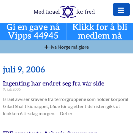
Gi en gave nå
Klikk for å bli
Vipps 44945
medlem nå
Hva Norge må gjøre
juli 9, 2006
Ingenting har endret seg fra vår side
9. juli 2006
Israel avviser kravene fra terrorgruppene som holder korporal
Gilad Shalit kidnappet, både før og etter tidsfristen gikk ut
klokken 6 tirsdag morgen. – Det er