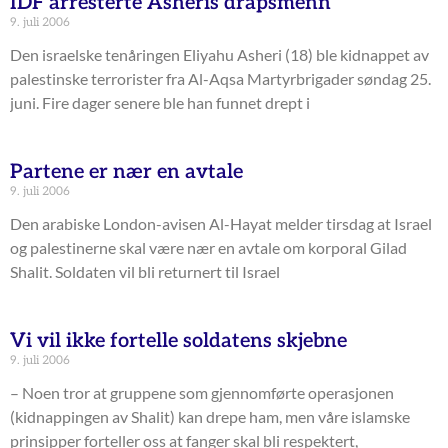
IDF arresterte Asheris drapsmenn
9. juli 2006
Den israelske tenåringen Eliyahu Asheri (18) ble kidnappet av
palestinske terrorister fra Al-Aqsa Martyrbrigader søndag 25.
juni. Fire dager senere ble han funnet drept i
Partene er nær en avtale
9. juli 2006
Den arabiske London-avisen Al-Hayat melder tirsdag at Israel
og palestinerne skal være nær en avtale om korporal Gilad
Shalit. Soldaten vil bli returnert til Israel
Vi vil ikke fortelle soldatens skjebne
9. juli 2006
– Noen tror at gruppene som gjennomførte operasjonen
(kidnappingen av Shalit) kan drepe ham, men våre islamske
prinsipper forteller oss at fanger skal bli respektert,