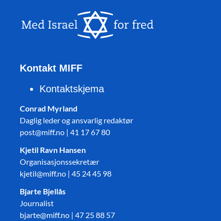
Kontakt MIFF
Kontaktskjema
Conrad Myrland
Daglig leder og ansvarlig redaktør
post@miff.no | 41 17 67 80
Kjetil Ravn Hansen
Organisasjonssekretær
kjetil@miff.no | 45 24 45 98
Bjarte Bjellås
Journalist
bjarte@miff.no | 47 25 88 57