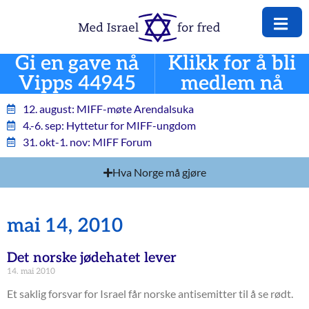
Gi en gave nå
Klikk for å bli
Vipps 44945
medlem nå
12. august: MIFF-møte Arendalsuka
4.-6. sep: Hyttetur for MIFF-ungdom
31. okt-1. nov: MIFF Forum
Hva Norge må gjøre
mai 14, 2010
Det norske jødehatet lever
14. mai 2010
Et saklig forsvar for Israel får norske antisemitter til å se rødt.