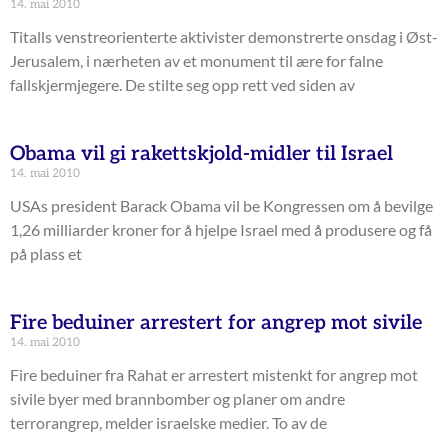
14. mai 2010
Titalls venstreorienterte aktivister demonstrerte onsdag i Øst-
Jerusalem, i nærheten av et monument til ære for falne
fallskjermjegere. De stilte seg opp rett ved siden av
Obama vil gi rakettskjold-midler til Israel
14. mai 2010
USAs president Barack Obama vil be Kongressen om å bevilge
1,26 milliarder kroner for å hjelpe Israel med å produsere og få
på plass et
Fire beduiner arrestert for angrep mot sivile
14. mai 2010
Fire beduiner fra Rahat er arrestert mistenkt for angrep mot
sivile byer med brannbomber og planer om andre
terrorangrep, melder israelske medier. To av de