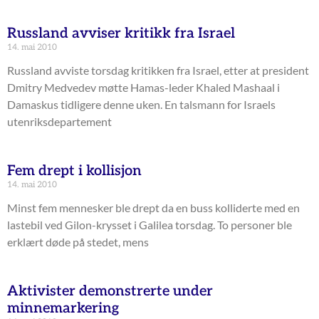
Russland avviser kritikk fra Israel
14. mai 2010
Russland avviste torsdag kritikken fra Israel, etter at president
Dmitry Medvedev møtte Hamas-leder Khaled Mashaal i
Damaskus tidligere denne uken. En talsmann for Israels
utenriksdepartement
Fem drept i kollisjon
14. mai 2010
Minst fem mennesker ble drept da en buss kolliderte med en
lastebil ved Gilon-krysset i Galilea torsdag. To personer ble
erklært døde på stedet, mens
Aktivister demonstrerte under
minnemarkering