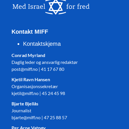
Kontakt MIFF
Kontaktskjema
Conrad Myrland
Daglig leder og ansvarlig redaktør
post@miff.no | 41 17 67 80
Kjetil Ravn Hansen
Organisasjonssekretær
kjetil@miff.no | 45 24 45 98
Bjarte Bjellås
Journalist
bjarte@miff.no | 47 25 88 57
Per Arne Vatnøy