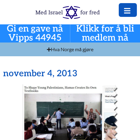
Gi en gave nå
Klikk for å bli
Vipps 44945
medlem nå
Hva Norge må gjøre
november 4, 2013