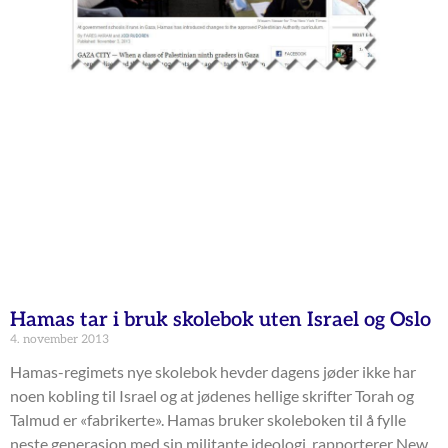
Hamas tar i bruk skolebok uten Israel og Oslo
4. november 2013
Hamas-regimets nye skolebok hevder dagens jøder ikke har
noen kobling til Israel og at jødenes hellige skrifter Torah og
Talmud er «fabrikerte». Hamas bruker skoleboken til å fylle
neste generasjon med sin militante ideologi, rapporterer New