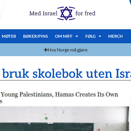
MØTER
BØKER/PINS
OM MIFF
FØLG
MERCH
Hva Norge må gjøre
 bruk skolebok uten Isr