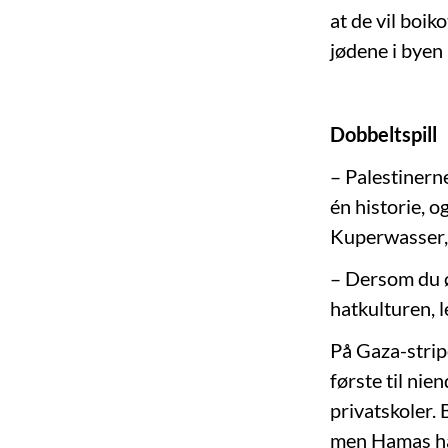
at de vil boi
jødene i byen
Dobbeltspill
– Palestinerne
én historie, o
Kuperwasser, 
– Dersom du ø
hatkulturen, l
På Gaza-strip
første til nie
privatskoler
men Hamas ha