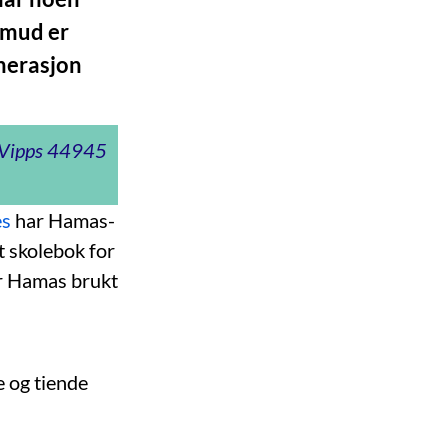
almud er
enerasjon
t Vipps 44945
es
har Hamas-
t skolebok for
har Hamas brukt
e og tiende