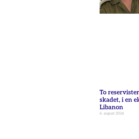
To reservister
skadet, i en e
Libanon
6. august 2026