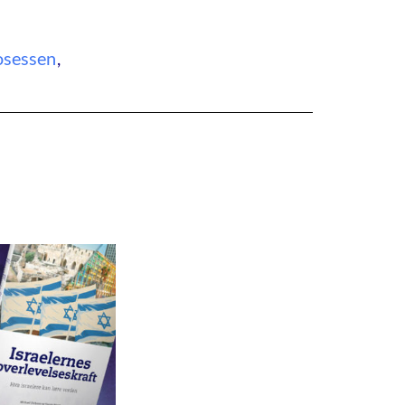
osessen
,