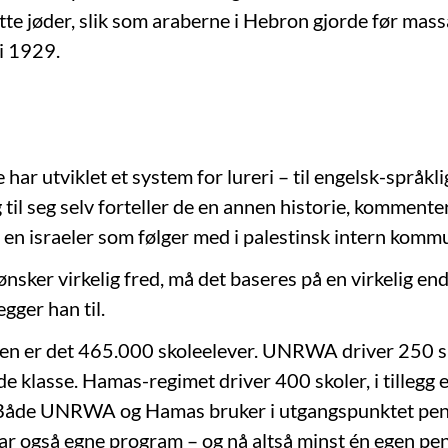
kotte jøder, slik som araberne i Hebron gjorde før ma
 i 1929.
 har utviklet et system for lureri – til engelsk-språkli
g til seg selv forteller de en annen historie, komment
en israeler som følger med i palestinsk intern komm
nsker virkelig fred, må det baseres på en virkelig end
egger han til.
en er det 465.000 skoleelever. UNRWA driver 250 sk
nde klasse. Hamas-regimet driver 400 skoler, i tillegg 
. Både UNRWA og Hamas bruker i utgangspunktet pens
r også egne program – og nå altså minst én egen p