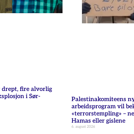
 drept, fire alvorlig
ksplosjon i Sør-
Palestinakomiteens n
arbeidsprogram vil b
«terrorstempling» – n
Hamas eller gislene
6. august 2026