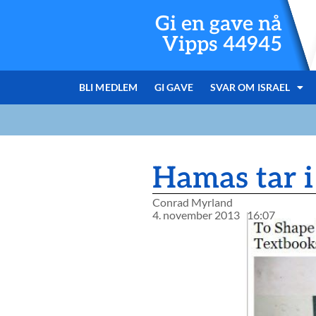
Gi en gave nå
Vipps 44945
BLI MEDLEM
GI GAVE
SVAR OM ISRAEL
Hamas tar i
Conrad Myrland
4. november 2013
16:07