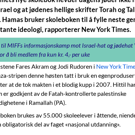
Israel og at jødenes hellige skrifter Torah og T
. Hamas bruker skoleboken til å fylle neste g
itante ideologi, rapporterer New York Times.
 til MIFFs informasjonskamp mot Israel-hat og jødeha
or å bli medlem fra kun kr. 4,- per uke
listene Fares Akram og Jodi Rudoren i
New York Tim
za-stripen denne høsten tatt i bruk en egenproduser
ter at de tok makten i et blodig kupp i 2007. Hittil 
er godkjent av de Fatah-kontrollerte palestinske
ighetene i Ramallah (PA).
boken brukes av 55.000 skoleelever i åttende, niend
 obligatorisk del av faget «nasjonal utdanning».