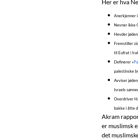
Her er hva Ne
Anerkjenner 
Nevner ikke O
Hevder jødene
Fremstiller z
til Eufrat i Ir
Definerer «
Pa
palestinske b
Avviser jødene
Israels sønner
Overdriver Ha
bakke i åtte d
Akram rapport
er muslimsk e
det muslimske