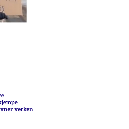
ye
ekjempe
evner verken