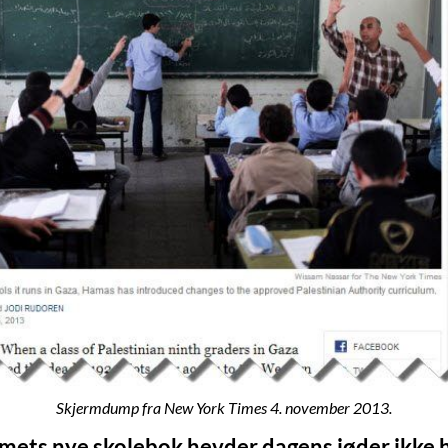
Skjermdump fra New York Times 4. november 2013.
ets nye skolebok hevder dagens jøder ikke 