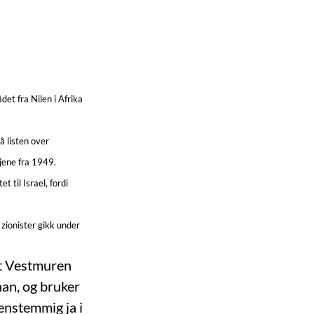
et fra Nilen i Afrika
å listen over
jene fra 1949.
 til Israel, fordi
zionister gikk under
at Vestmuren
han, og bruker
enstemmig ja i