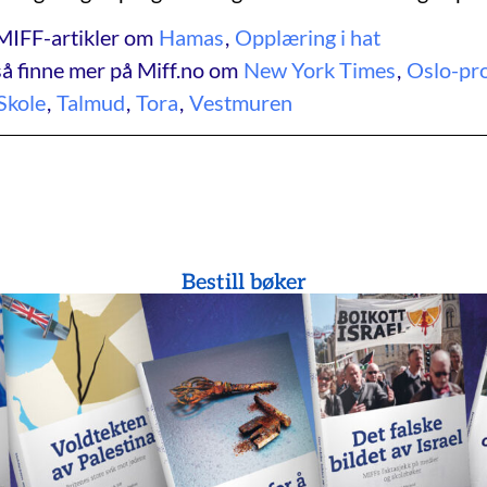
MIFF-artikler om
Hamas
,
Opplæring i hat
å finne mer på Miff.no om
New York Times
,
Oslo-pr
Skole
,
Talmud
,
Tora
,
Vestmuren
Bestill bøker