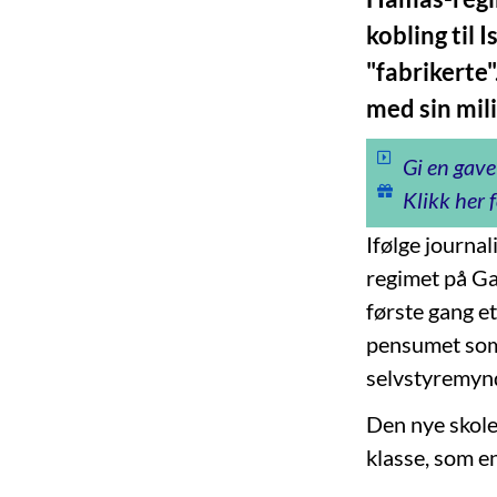
kobling til 
"fabrikerte"
med sin mil
Gi en gave
Klikk her f
Ifølge journa
regimet på Ga
første gang et
pensumet som 
selvstyremynd
Den nye skole
klasse, som en