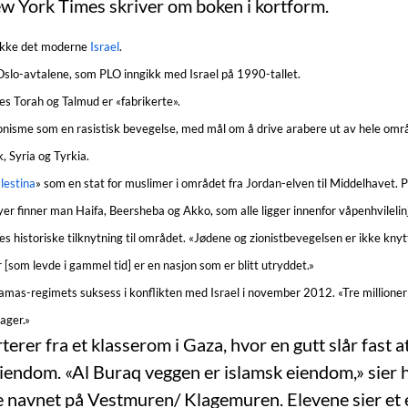
w York Times skriver om boken i kortform.
ikke det moderne
Israel
.
slo-avtalene, som PLO inngikk med Israel på 1990-tallet.
s Torah og Talmud er «fabrikerte».
ionisme som en rasistisk bevegelse, med mål om å drive arabere ut av hele områd
ak, Syria og Tyrkia.
lestina
» som en stat for muslimer i området fra Jordan-elven til Middelhavet. P
yer finner man Haifa, Beersheba og Akko, som alle ligger innenfor våpenhvilelin
s historiske tilknytning til området. «Jødene og zionistbevegelsen er ikke knyttet
 [som levde i gammel tid] er en nasjon som er blitt utryddet.»
mas-regimets suksess i konflikten med Israel i november 2012. «Tre millioner 
ager.»
erer fra et klasserom i Gaza, hvor en gutt slår fast 
iendom. «Al Buraq veggen er islamsk eiendom,» sier 
 navnet på Vestmuren/ Klagemuren. Elevene sier et 