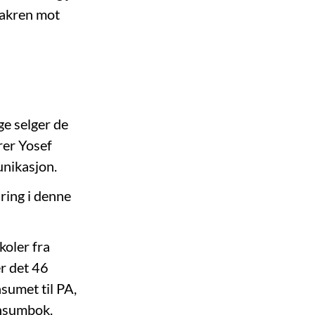
ssakren mot
ge selger de
erer Yosef
unikasjon.
ring i denne
oler fra
er det 46
umet til PA,
ensumbok.