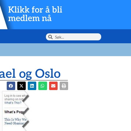
Klikk for å bli
medlem nå
ael og Oslo