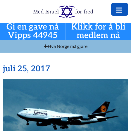
Gi en gave nå
Klikk for å bli
Vipps 44945
medlem nå
Hva Norge må gjøre
juli 25, 2017