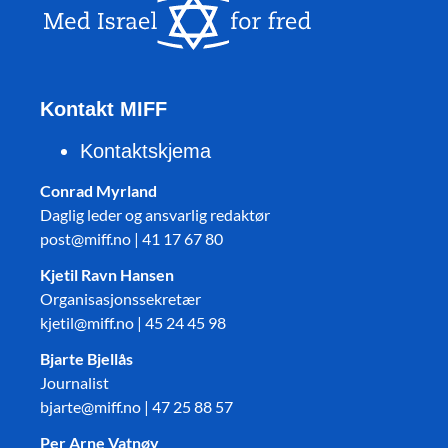
Kontakt MIFF
Kontaktskjema
Conrad Myrland
Daglig leder og ansvarlig redaktør
post@miff.no | 41 17 67 80
Kjetil Ravn Hansen
Organisasjonssekretær
kjetil@miff.no | 45 24 45 98
Bjarte Bjellås
Journalist
bjarte@miff.no | 47 25 88 57
Per Arne Vatnøy