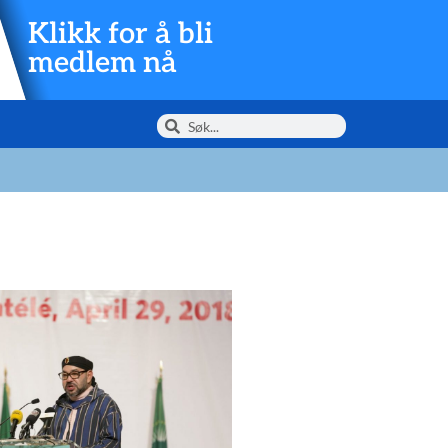
Klikk for å bli
medlem nå