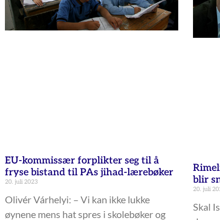
EU-kommissær forplikter seg til å
Rimel
fryse bistand til PAs jihad-lærebøker
blir s
20. juli 2023
20. juli 2
Olivér Várhelyi: – Vi kan ikke lukke
Skal Is
øynene mens hat spres i skolebøker og