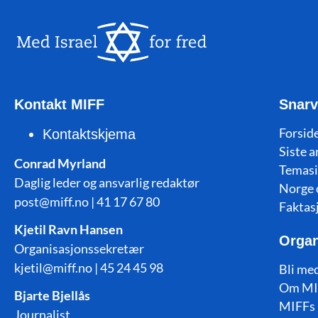
Kontakt MIFF
Snarv
Forside
Kontaktskjema
Siste a
Conrad Myrland
Temasi
Daglig leder og ansvarlig redaktør
Norge 
post@miff.no | 41 17 67 80
Faktas
Kjetil Ravn Hansen
Organ
Organisasjonssekretær
kjetil@miff.no | 45 24 45 98
Bli me
Om MI
Bjarte Bjellås
MIFFs 
Journalist