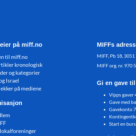
eier på miff.no
MIFFs adress
MIFF, Pb 18, 3051
n til miff.no
rtikler kronologisk
MIFF org. nr. 970 
der og kategorier
og Israel
Gi en gave ti
jekker på mediene
Vipps gaver
Gave med ban
isasjon
Gavekonto 
dlem
Kontingent
FF
Start en bur
lokalforeninger