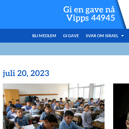
Gi en gave nå
Vipps 44945
BLI MEDLEM
GI GAVE
SVAR OM ISRAEL
juli 20, 2023