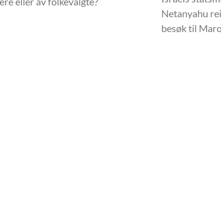
e eller av folkevalgte?
Netanyahu reis
besøk til Mar