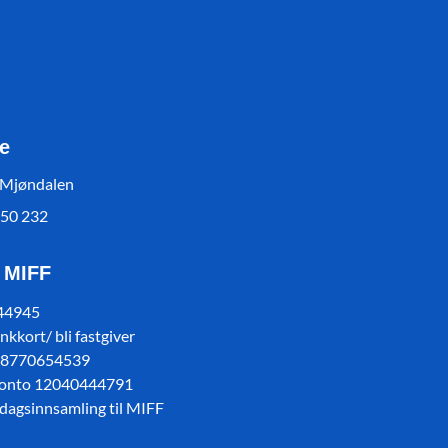
e
 Mjøndalen
550 232
l MIFF
 44945
kkort/ bli fastgiver
78770654539
konto 12040444791
sdagsinnsamling til MIFF