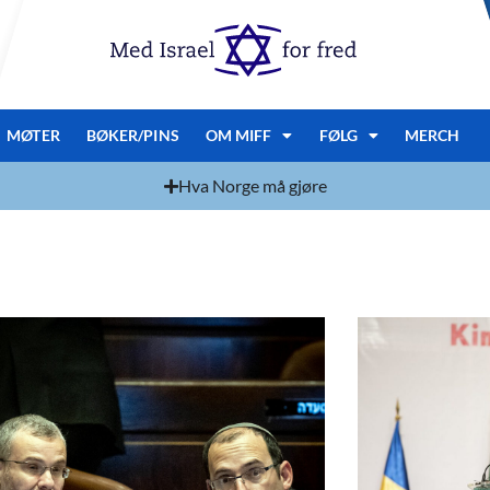
MØTER
BØKER/PINS
OM MIFF
FØLG
MERCH
Hva Norge må gjøre