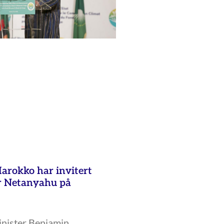
arokko har invitert
er Netanyahu på
minister Benjamin