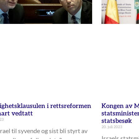
ighetsklausulen i rettsreformen
Kongen av M
nart vedtatt
statsminist
023
statsbesøk
20. juli 2023
rael til syvende og sist bli styrt av
Israels stats