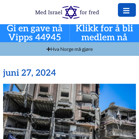
Gi en gave nå
Klikk for å bli
Vipps 44945
medlem nå
Hva Norge må gjøre
juni 27, 2024