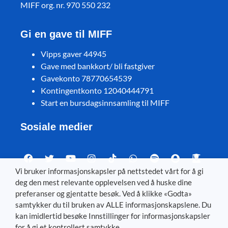
MIFF org. nr. 970 550 232
Gi en gave til MIFF
Vipps gaver 44945
Gave med bankkort/ bli fastgiver
Gavekonto 78770654539
Kontingentkonto 12040444791
Start en bursdagsinnsamling til MIFF
Sosiale medier
Vi bruker informasjonskapsler på nettstedet vårt for å gi
deg den mest relevante opplevelsen ved å huske dine
Visit MIFF in other languages
preferanser og gjentatte besøk. Ved å klikke «Godta»
samtykker du til bruken av ALLE informasjonskapslene. Du
Svenska
–
Dansk
–
Deutsch
–
Íslenska
–
English
kan imidlertid besøke Innstillinger for informasjonskapsler
for å gi et kontrollert samtykke.