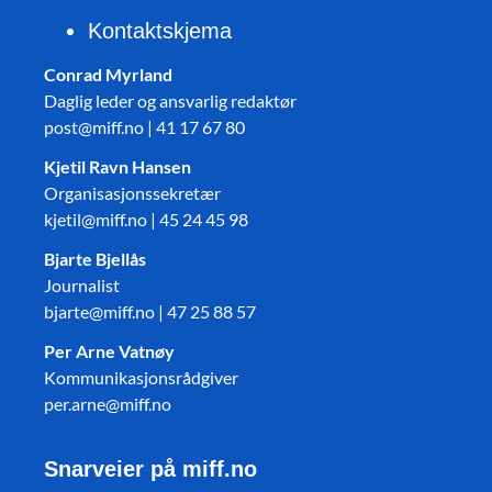
Kontaktskjema
Conrad Myrland
Daglig leder og ansvarlig redaktør
post@miff.no | 41 17 67 80
Kjetil Ravn Hansen
Organisasjonssekretær
kjetil@miff.no | 45 24 45 98
Bjarte Bjellås
Journalist
bjarte@miff.no | 47 25 88 57
Per Arne Vatnøy
Kommunikasjonsrådgiver
per.arne@miff.no
Snarveier på miff.no