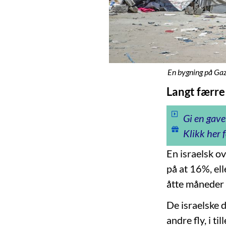
En bygning på Gaza
Langt færre
Gi en gave
Klikk her f
En israelsk o
på at 16%, ell
åtte måneder 
De israelske 
andre fly, i t