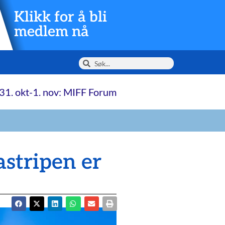
Klikk for å bli
medlem nå
31. okt-1. nov: MIFF Forum
stripen er