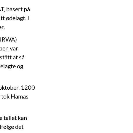
T, basert på
t ødelagt. I
r.
(UNRWA)
pen var
tått at så
elagte og
oktober. 1200
gg tok Hamas
 tallet kan
 Ifølge det