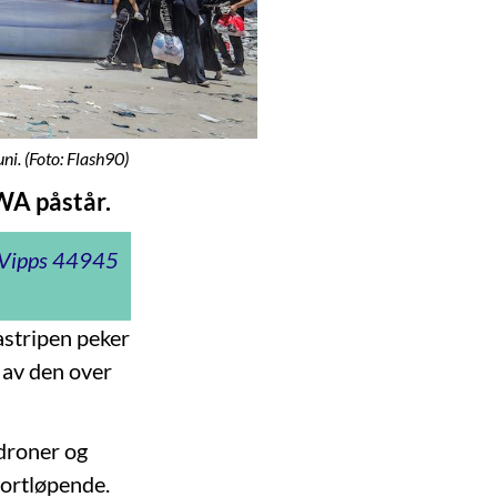
ni. (Foto: Flash90)
WA påstår.
t Vipps 44945
astripen peker
t av den over
droner og
 fortløpende.