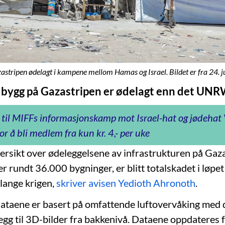
stripen ødelagt i kampene mellom Hamas og Israel. Bildet er fra 24. ju
 bygg på Gazastripen er ødelagt enn det UNR
 til MIFFs informasjonskamp mot Israel-hat og jødeha
or å bli medlem fra kun kr. 4,- per uke
versikt over ødeleggelsene av infrastrukturen på Gaz
er rundt 36.000 bygninger, er blitt totalskadet i løpe
lange krigen,
skriver avisen Yedioth Ahronoth
.
dataene er basert på omfattende luftovervåking med 
illegg til 3D-bilder fra bakkenivå. Dataene oppdateres