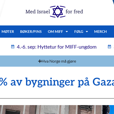
MØTER
BØKER/PINS
OM MIFF
FØLG
MERCH
4.-6. sep: Hyttetur for MIFF-ungdom
Hva Norge må gjøre
% av bygninger på Gaza