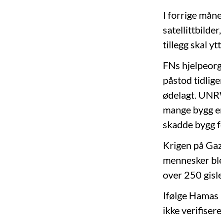
I forrige mån
satellittbilde
tillegg skal y
FNs hjelpeorg
påstod tidlig
ødelagt. UNRW
mange bygg e
skadde bygg fo
Krigen på Gaz
mennesker ble 
over 250 gisl
Ifølge Hamas h
ikke verifisere