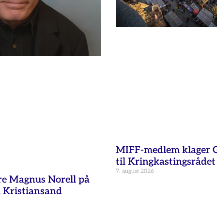
MIFF-medlem klager G
til Kringkastingsrådet
7. august 2026
re Magnus Norell på
 Kristiansand