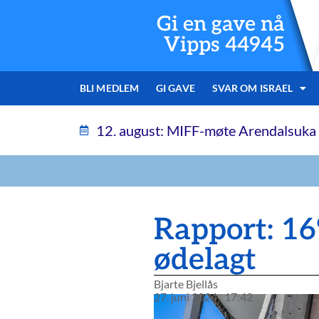
Gi en gave nå
Vipps 44945
BLI MEDLEM
GI GAVE
SVAR OM ISRAEL
12. august: MIFF-møte Arendalsuka
Rapport: 16
ødelagt
Bjarte Bjellås
27. juni 2024
17:42