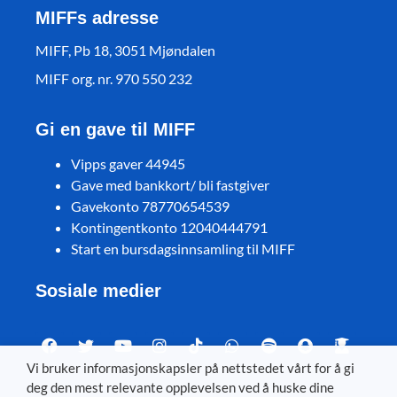
MIFFs adresse
MIFF, Pb 18, 3051 Mjøndalen
MIFF org. nr. 970 550 232
Gi en gave til MIFF
Vipps gaver 44945
Gave med bankkort/ bli fastgiver
Gavekonto 78770654539
Kontingentkonto 12040444791
Start en bursdagsinnsamling til MIFF
Sosiale medier
Vi bruker informasjonskapsler på nettstedet vårt for å gi
deg den mest relevante opplevelsen ved å huske dine