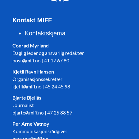
Kontakt MIFF
Kontaktskjema
Conrad Myrland
Daglig leder og ansvarlig redaktør
post@miff.no | 41 17 67 80
Kjetil Ravn Hansen
Organisasjonssekretær
kjetil@miff.no | 45 24 45 98
Bjarte Bjellås
Journalist
bjarte@miff.no | 47 25 88 57
Per Arne Vatnøy
Kommunikasjonsrådgiver
per.arne@miff.no