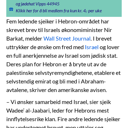
og jødehat Vipps 44945
Klikk her for å bli medlem fra kun kr. 4,- per uke
Fem ledende sjeiker i Hebron-området har
skrevet brev til Israels økonomiminister Nir
Barkat, melder
Wall Street Journal
. I brevet
uttrykker de ønske om fred med
Israel
og lover
en full anerkjennelse av Israel som jødisk stat.
Deres plan for Hebron er å bryte ut av de
palestinske selvstyremyndighetene, etablere et
selvstendig emirat og bli med i Abraham-
avtalene, skriver den amerikanske avisen.
– Vi ønsker samarbeid med Israel, sier sjeik
Wadee’ al-Jaabari, leder for Hebrons mest
innflytelsesrike klan. Fire andre ledende sjeiker
har undertegnet brevet, men uttaler seg