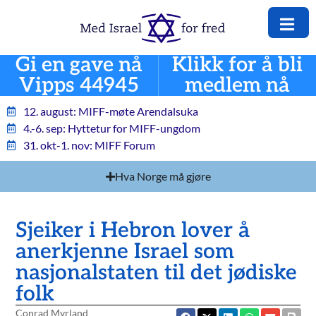
Gi en gave nå
Klikk for å bli
Vipps 44945
medlem nå
12. august: MIFF-møte Arendalsuka
4.-6. sep: Hyttetur for MIFF-ungdom
31. okt-1. nov: MIFF Forum
Hva Norge må gjøre
Sjeiker i Hebron lover å
anerkjenne Israel som
nasjonalstaten til det jødiske
folk
Conrad Myrland