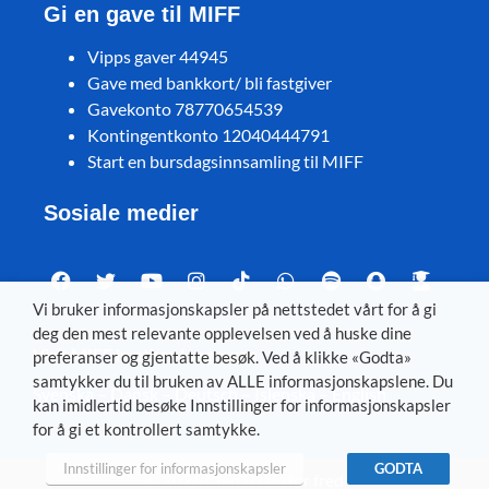
Gi en gave til MIFF
Vipps gaver 44945
Gave med bankkort/ bli fastgiver
Gavekonto 78770654539
Kontingentkonto 12040444791
Start en bursdagsinnsamling til MIFF
Sosiale medier
Vi bruker informasjonskapsler på nettstedet vårt for å gi
deg den mest relevante opplevelsen ved å huske dine
Visit MIFF in other languages
preferanser og gjentatte besøk. Ved å klikke «Godta»
samtykker du til bruken av ALLE informasjonskapslene. Du
Svenska
–
Dansk
–
Deutsch
–
Íslenska
–
English
kan imidlertid besøke Innstillinger for informasjonskapsler
for å gi et kontrollert samtykke.
Innstillinger for informasjonskapsler
GODTA
© 2026 Med Israel for fred