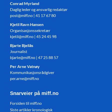
Conrad Myrland
Daglig leder og ansvarlig redaktør
post@miff.no | 41 17 67 80
Kjetil Ravn Hansen
Organisasjonssekretær
kjetil@miff.no | 45 24 45 98
Bjarte Bjellås
Journalist
bjarte@miff.no | 47 25 88 57
Per Arne Vatnøy
Kommunikasjonsrådgiver
per.arne@miff.no
Snarveier på miff.no
Forsiden til miff.no
Siste artikler kronologisk