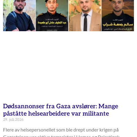
Dødsannonser fra Gaza avslører: Mange
påståtte helsearbeidere var militante
29. juli 2026
Flere av helsepersonellet som ble drept under krigen på
Gazastripen var aktive terrorister i Hamas og Palestinsk