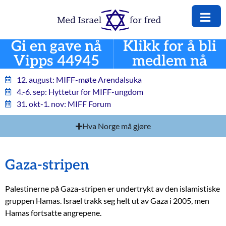
Gi en gave nå
Klikk for å bli
Vipps 44945
medlem nå
12. august: MIFF-møte Arendalsuka
4.-6. sep: Hyttetur for MIFF-ungdom
31. okt-1. nov: MIFF Forum
Hva Norge må gjøre
Gaza-stripen
Palestinerne på Gaza-stripen er undertrykt av den islamistiske
gruppen Hamas. Israel trakk seg helt ut av Gaza i 2005, men
Hamas fortsatte angrepene.