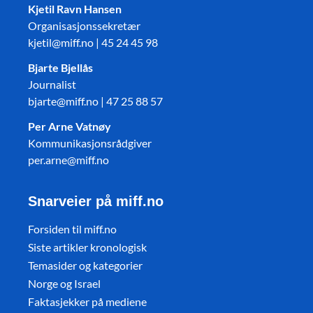
Kjetil Ravn Hansen
Organisasjonssekretær
kjetil@miff.no | 45 24 45 98
Bjarte Bjellås
Journalist
bjarte@miff.no | 47 25 88 57
Per Arne Vatnøy
Kommunikasjonsrådgiver
per.arne@miff.no
Snarveier på miff.no
Forsiden til miff.no
Siste artikler kronologisk
Temasider og kategorier
Norge og Israel
Faktasjekker på mediene