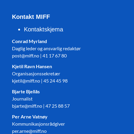
Kontakt MIFF
Kontaktskjema
Conrad Myrland
Daglig leder og ansvarlig redaktør
post@miff.no | 41 17 67 80
Kjetil Ravn Hansen
Organisasjonssekretær
kjetil@miff.no | 45 24 45 98
Bjarte Bjellås
Journalist
bjarte@miff.no | 47 25 88 57
Per Arne Vatnøy
Kommunikasjonsrådgiver
per.arne@miff.no