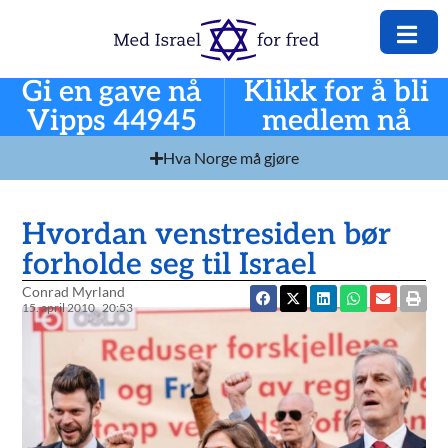
Gi en gave nå
Klikk for å bli
Vipps 44945
medlem nå
Hva Norge må gjøre
Hvordan venstresiden bør
forholde seg til Israel
Conrad Myrland
15. april 2010
20:53