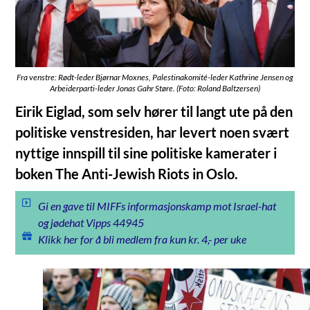
Fra venstre: Rødt-leder Bjørnar Moxnes, Palestinakomité-leder Kathrine Jensen og
Arbeiderparti-leder Jonas Gahr Støre. (Foto: Roland Baltzersen)
Eirik Eiglad, som selv hører til langt ute på den
politiske venstresiden, har levert noen svært
nyttige innspill til sine politiske kamerater i
boken The Anti-Jewish Riots in Oslo.
Gi en gave til MIFFs informasjonskamp mot Israel-hat
og jødehat Vipps 44945
Klikk her for å bli medlem fra kun kr. 4,- per uke