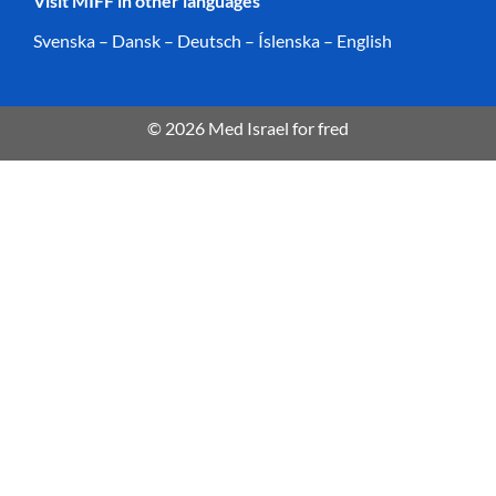
Visit MIFF in other languages
Svenska
–
Dansk
–
Deutsch
–
Íslenska
–
English
© 2026 Med Israel for fred