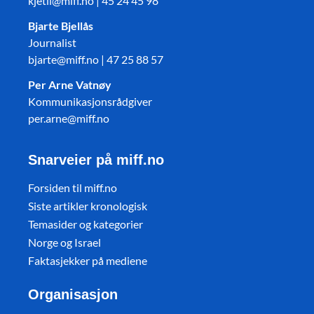
kjetil@miff.no | 45 24 45 98
Bjarte Bjellås
Journalist
bjarte@miff.no | 47 25 88 57
Per Arne Vatnøy
Kommunikasjonsrådgiver
per.arne@miff.no
Snarveier på miff.no
Forsiden til miff.no
Siste artikler kronologisk
Temasider og kategorier
Norge og Israel
Faktasjekker på mediene
Organisasjon