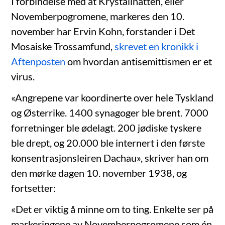
I forbindelse med at Krystallnatten, eller
Novemberpogromene, markeres den 10.
november har Ervin Kohn, forstander i Det
Mosaiske Trossamfund,
skrevet en kronikk i
Aftenposten
om hvordan antisemittismen er et
virus.
«Angrepene var koordinerte over hele Tyskland
og Østerrike. 1400 synagoger ble brent. 7000
forretninger ble ødelagt. 200 jødiske tyskere
ble drept, og 20.000 ble internert i den første
konsentrasjonsleiren Dachau», skriver han om
den mørke dagen 10. november 1938, og
fortsetter:
«Det er viktig å minne om to ting. Enkelte ser på
markeringene av Novemberpogromene som én