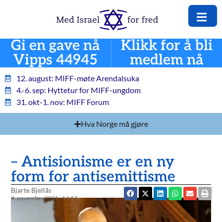
Gi en gave nå
Klikk for å bli
Vipps 44945
medlem nå
12. august: MIFF-møte Arendalsuka
4.-6. sep: Hyttetur for MIFF-ungdom
31. okt-1. nov: MIFF Forum
Hva Norge må gjøre
– Antisionisme er en ny
form for antisemittisme
Bjarte Bjellås
9. november 2021
14:13