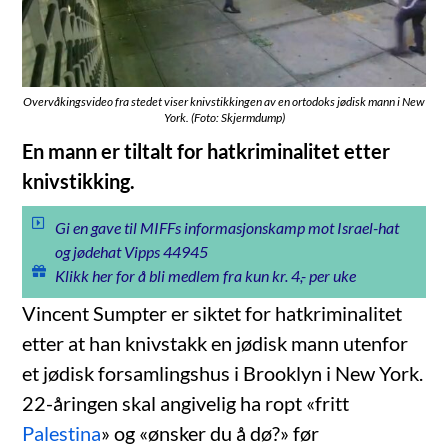
Overvåkingsvideo fra stedet viser knivstikkingen av en ortodoks jødisk mann i New
York. (Foto: Skjermdump)
En mann er tiltalt for hatkriminalitet etter
knivstikking.
Gi en gave til MIFFs informasjonskamp mot Israel-hat
og jødehat Vipps 44945
Klikk her for å bli medlem fra kun kr. 4,- per uke
Vincent Sumpter er siktet for hatkriminalitet
etter at han knivstakk en jødisk mann utenfor
et jødisk forsamlingshus i Brooklyn i New York.
22-åringen skal angivelig ha ropt «fritt
Palestina
» og «ønsker du å dø?» før