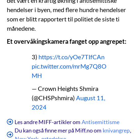
det vært en kraftig økning i antisemittiske
hendelser i byen, med flere hundre hendelser
som er blitt rapportert til politiet de siste ti
månedene.
Et overvåkingskamera fanget opp angrepet:
3)
https://t.co/yOe7TIfCAn
pic.twitter.com/mrMg7Q8O
MH
— Crown Heights Shmira
(@CHSPshmira)
August 11,
2024
Les andre MIFF-artikler om
Antisemittisme
Du kan også finne mer på Miff.no om
knivangrep
,
New York
,
ortodokse