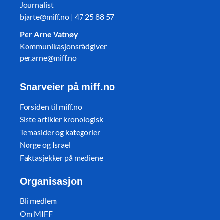
Journalist
bjarte@miff.no | 47 25 88 57
Per Arne Vatnøy
Kommunikasjonsrådgiver
per.arne@miff.no
Snarveier på miff.no
Forsiden til miff.no
Siste artikler kronologisk
Temasider og kategorier
Norge og Israel
Faktasjekker på mediene
Organisasjon
Bli medlem
Om MIFF