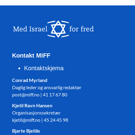
Kontakt MIFF
Kontaktskjema
Conrad Myrland
Daglig leder og ansvarlig redaktør
post@miff.no | 41 17 67 80
Kjetil Ravn Hansen
Organisasjonssekretær
kjetil@miff.no | 45 24 45 98
Bjarte Bjellås