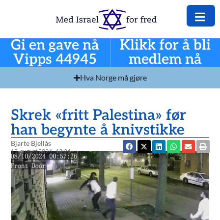
Gi en gave nå
Klikk for å bli
Vipps 44945
medlem nå
Hva Norge må gjøre
Skrek «fritt Palestina» før
han begynte å knivstikke
Bjarte Bjellås
13. august 2024
13:24