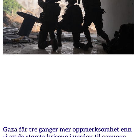
Gaza får tre ganger mer oppmerksomhet enn
ti av de største krisene i verden til sammen