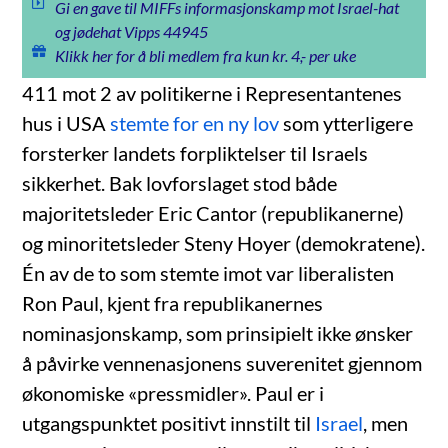
Gi en gave til MIFFs informasjonskamp mot Israel-hat
og jødehat Vipps 44945
Klikk her for å bli medlem fra kun kr. 4,- per uke
411 mot 2 av politikerne i Representantenes
hus i USA
stemte for en ny lov
som ytterligere
forsterker landets forpliktelser til Israels
sikkerhet. Bak lovforslaget stod både
majoritetsleder Eric Cantor (republikanerne)
og minoritetsleder Steny Hoyer (demokratene).
Én av de to som stemte imot var liberalisten
Ron Paul, kjent fra republikanernes
nominasjonskamp, som prinsipielt ikke ønsker
å påvirke vennenasjonens suverenitet gjennom
økonomiske «pressmidler». Paul er i
utgangspunktet positivt innstilt til
Israel
, men