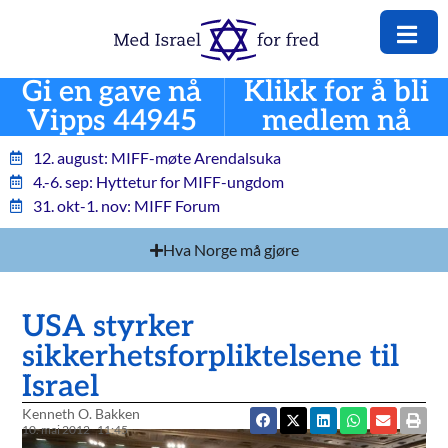
Gi en gave nå
Klikk for å bli
Vipps 44945
medlem nå
12. august: MIFF-møte Arendalsuka
4.-6. sep: Hyttetur for MIFF-ungdom
31. okt-1. nov: MIFF Forum
Hva Norge må gjøre
USA styrker
sikkerhetsforpliktelsene til
Israel
Kenneth O. Bakken
10. mai 2012
11:45