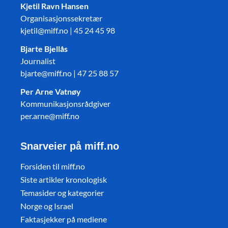
Kjetil Ravn Hansen
Organisasjonssekretær
kjetil@miff.no | 45 24 45 98
Bjarte Bjellås
Journalist
bjarte@miff.no | 47 25 88 57
Per Arne Vatnøy
Kommunikasjonsrådgiver
per.arne@miff.no
Snarveier på miff.no
Forsiden til miff.no
Siste artikler kronologisk
Temasider og kategorier
Norge og Israel
Faktasjekker på mediene