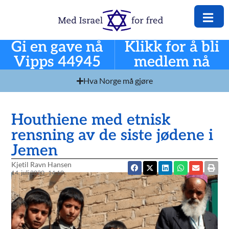
Gi en gave nå
Klikk for å bli
Vipps 44945
medlem nå
Hva Norge må gjøre
Houthiene med etnisk
rensning av de siste jødene i
Jemen
Kjetil Ravn Hansen
14. juli 2020
14:10