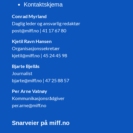
Kontaktskjema
Conrad Myrland
Daglig leder og ansvarlig redaktør
post@miff.no | 41 17 67 80
Kjetil Ravn Hansen
Organisasjonssekretær
kjetil@miff.no | 45 24 45 98
Bjarte Bjellås
Journalist
bjarte@miff.no | 47 25 88 57
Per Arne Vatnøy
Kommunikasjonsrådgiver
per.arne@miff.no
Snarveier på miff.no