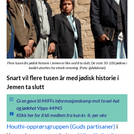
Flere tusen års jødisk historie i Jemen er like ved å ta slutt. De siste 50-100 jødene i
landet utsettes for etnisk rensning. (Foto: @Adulisian)
Snart vil flere tusen år med jødisk historie i
Jemen ta slutt
Gi en gave til MIFFs informasjonskamp mot Israel-hat
og jødehat Vipps 44945
Klikk her for å bli medlem fra kun kr. 4,- per uke
Houthi-opprørsgruppen (Guds partisaner)
i