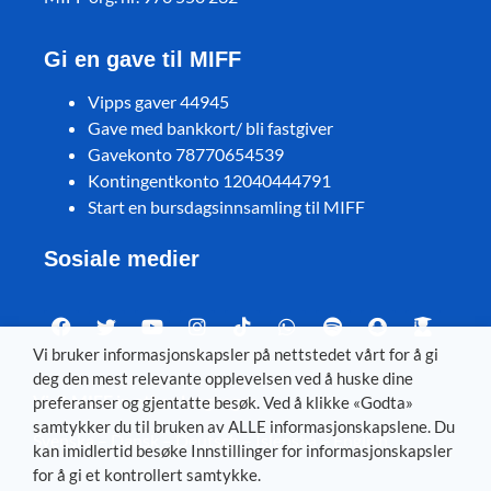
Gi en gave til MIFF
Vipps gaver 44945
Gave med bankkort/ bli fastgiver
Gavekonto 78770654539
Kontingentkonto 12040444791
Start en bursdagsinnsamling til MIFF
Sosiale medier
Vi bruker informasjonskapsler på nettstedet vårt for å gi
deg den mest relevante opplevelsen ved å huske dine
Visit MIFF in other languages
preferanser og gjentatte besøk. Ved å klikke «Godta»
samtykker du til bruken av ALLE informasjonskapslene. Du
Svenska
–
Dansk
–
Deutsch
–
Íslenska
–
English
kan imidlertid besøke Innstillinger for informasjonskapsler
for å gi et kontrollert samtykke.