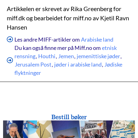
Artikkelen er skrevet av Rika Greenberg for
miff.dk og bearbeidet for miff.no av Kjetil Ravn
Hansen
Les andre MIFF-artikler om
Arabiske land
Du kan også finne mer på Miff.no om
etnisk
rensning
,
Houthi
,
Jemen
,
jemenittiske jøder
,
Jerusalem Post
,
jøder i arabiske land
,
Jødiske
flyktninger
Bestill bøker