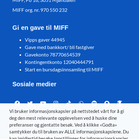
MIFF org. nr. 970 550 232
Gi en gave til MIFF
Vipps gaver 44945
Gave med bankkort/ bli fastgiver
Gavekonto 78770654539
Kontingentkonto 12040444791
Start en bursdagsinnsamling til MIFF
Sosiale medier
Vi bruker informasjonskapsler på nettstedet vårt for å gi
deg den mest relevante opplevelsen ved å huske dine
Visit MIFF in other languages
preferanser og gjentatte besøk. Ved å klikke «Godta»
samtykker du til bruken av ALLE informasjonskapslene. Du
Svenska
–
Dansk
–
Deutsch
–
Íslenska
–
English
kan imidlertid besøke Innstillinger for informasjonskapsler