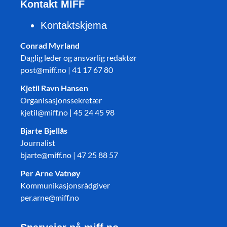
Kontakt MIFF
Kontaktskjema
Conrad Myrland
Daglig leder og ansvarlig redaktør
post@miff.no | 41 17 67 80
Kjetil Ravn Hansen
Organisasjonssekretær
kjetil@miff.no | 45 24 45 98
Bjarte Bjellås
Journalist
bjarte@miff.no | 47 25 88 57
Per Arne Vatnøy
Kommunikasjonsrådgiver
per.arne@miff.no