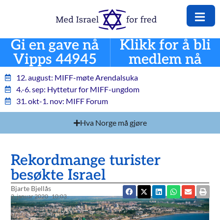
Gi en gave nå
Klikk for å bli
Vipps 44945
medlem nå
12. august: MIFF-møte Arendalsuka
4.-6. sep: Hyttetur for MIFF-ungdom
31. okt-1. nov: MIFF Forum
Hva Norge må gjøre
Rekordmange turister
besøkte Israel
Bjarte Bjellås
2. januar 2020
10:03