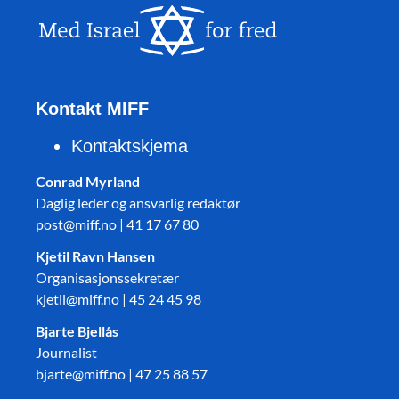
Kontakt MIFF
Kontaktskjema
Conrad Myrland
Daglig leder og ansvarlig redaktør
post@miff.no | 41 17 67 80
Kjetil Ravn Hansen
Organisasjonssekretær
kjetil@miff.no | 45 24 45 98
Bjarte Bjellås
Journalist
bjarte@miff.no | 47 25 88 57