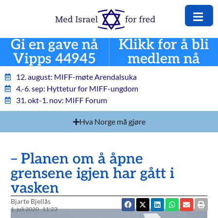
Gi en gave nå
Klikk for å bli
Vipps 44945
medlem nå
12. august: MIFF-møte Arendalsuka
4.-6. sep: Hyttetur for MIFF-ungdom
31. okt-1. nov: MIFF Forum
Hva Norge må gjøre
– Planen om å åpne
grensene igjen har gått i
vasken
Bjarte Bjellås
1. juli 2020
11:23