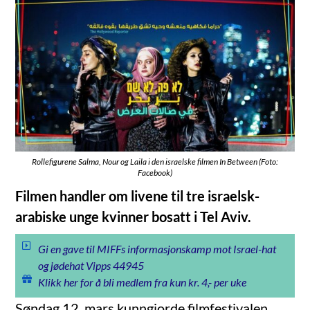
Rollefigurene Salma, Nour og Laila i den israelske filmen In Between (Foto:
Facebook)
Filmen handler om livene til tre israelsk-
arabiske unge kvinner bosatt i Tel Aviv.
Gi en gave til MIFFs informasjonskamp mot Israel-hat
og jødehat Vipps 44945
Klikk her for å bli medlem fra kun kr. 4,- per uke
Søndag 12. mars kunngjorde filmfestivalen