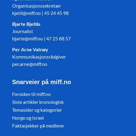
Organisasjonssekretær
kjetil@miff.no | 45 24 45 98
Bjarte Bjellås
Journalist
bjarte@miff.no | 47 25 88 57
Per Arne Vatnøy
Kommunikasjonsrådgiver
per.arne@miff.no
Snarveier på miff.no
Forsiden til miff.no
Siste artikler kronologisk
Temasider og kategorier
Norge og Israel
Faktasjekker på mediene