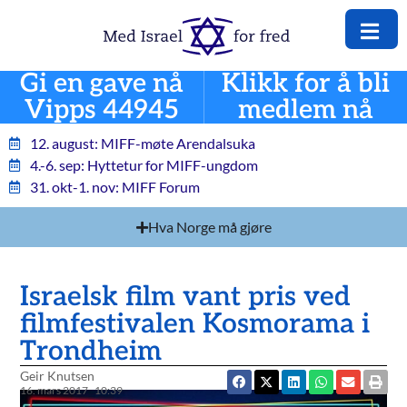
Gi en gave nå
Klikk for å bli
Vipps 44945
medlem nå
12. august: MIFF-møte Arendalsuka
4.-6. sep: Hyttetur for MIFF-ungdom
31. okt-1. nov: MIFF Forum
Hva Norge må gjøre
Israelsk film vant pris ved
filmfestivalen Kosmorama i
Trondheim
Geir Knutsen
16. mars 2017
10:39