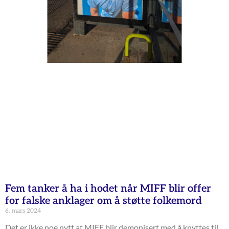
Fem tanker å ha i hodet når MIFF blir offer
for falske anklager om å støtte folkemord
6. mars 2024
Det er ikke noe nytt at MIFF blir demonisert med å knyttes til