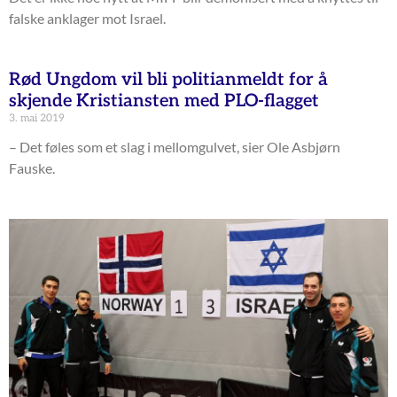
falske anklager mot Israel.
Rød Ungdom vil bli politianmeldt for å
skjende Kristiansten med PLO-flagget
3. mai 2019
– Det føles som et slag i mellomgulvet, sier Ole Asbjørn
Fauske.