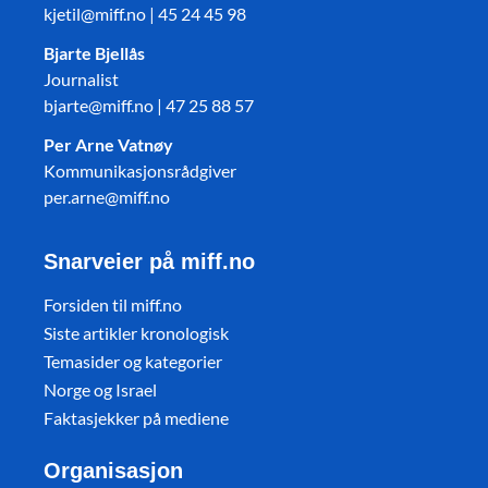
kjetil@miff.no | 45 24 45 98
Bjarte Bjellås
Journalist
bjarte@miff.no | 47 25 88 57
Per Arne Vatnøy
Kommunikasjonsrådgiver
per.arne@miff.no
Snarveier på miff.no
Forsiden til miff.no
Siste artikler kronologisk
Temasider og kategorier
Norge og Israel
Faktasjekker på mediene
Organisasjon