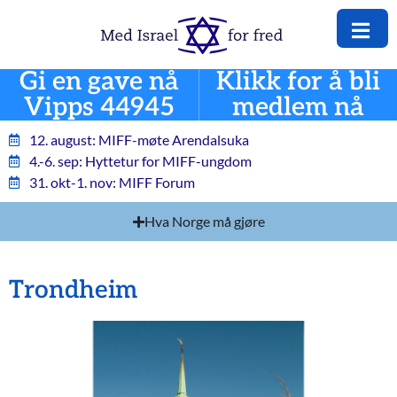
Gi en gave nå
Klikk for å bli
Vipps 44945
medlem nå
12. august: MIFF-møte Arendalsuka
4.-6. sep: Hyttetur for MIFF-ungdom
31. okt-1. nov: MIFF Forum
Hva Norge må gjøre
Trondheim