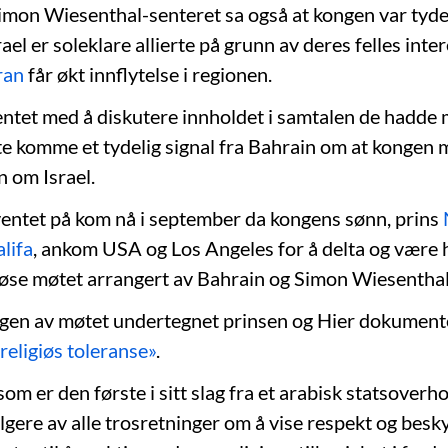
imon Wiesenthal-senteret sa også at kongen var tydel
ael er soleklare allierte på grunn av deres felles inter
ran
får økt innflytelse i regionen.
entet med å diskutere innholdet i samtalen de hadde
tte komme et tydelig signal fra Bahrain om at kongen 
n om Israel.
ventet på kom nå i september da kongens sønn, prins
lifa
, ankom USA og Los Angeles for å delta og være 
giøse møtet arrangert av Bahrain og Simon Wiesenthal
ngen av møtet undertegnet prinsen og Hier dokumen
religiøs toleranse»
.
om er den første i sitt slag fra et arabisk statsoverh
gere av alle trosretninger om å vise respekt og besky