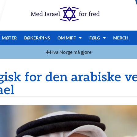
MØTER
BØKER/PINS
OM MIFF
FØLG
MERCH
Hva Norge må gjøre
gisk for den arabiske v
ael