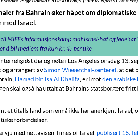
Bahrains konge Hamad bin Isa Al Khalifa. (Foto: Wikipedia Commons)
gnaler fra Bahrain øker håpet om diplomatiske
r med Israel.
 til MIFFs informasjonskamp mot Israel-hat og jødeha
or å bli medlem fra kun kr. 4,- per uke
 interreligiøst dialogmøte i Los Angeles onsdag 13. s
t og arrangert av
Simon Wiesenthal-senteret
, at det 
hrain,
Hamad bin Isa Al Khalifa
, er imot
den arabiske 
gen skal også ha uttalt at Bahrains statsborgere fritt k
nt et titalls land som ennå ikke har anerkjent Israel,
tiske forbindelser.
tervju med nettavisen Times of Israel,
publisert 18. f