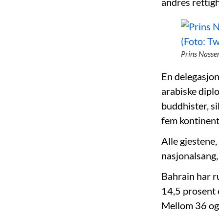
andres rettigh
Prins Nasse
En delegasjon 
arabiske dipl
buddhister, si
fem kontinent
Alle gjestene,
nasjonalsang,
Bahrain har r
14,5 prosent 
Mellom 36 og 