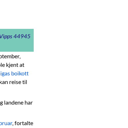
t Vipps 44945
eptember,
ble kjent at
ligas boikott
an reise til
 og landene har
ebruar
, fortalte