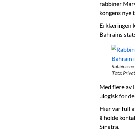
rabbiner Marv
kongens nye ti
Erklæringen 
Bahrains stat
Rabbinerne 
(Foto: Priva
Med flere av 
ulogisk for de
Hier var full 
å holde konta
Sinatra.