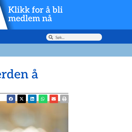
Klikk for å bli
medlem nå
erden å