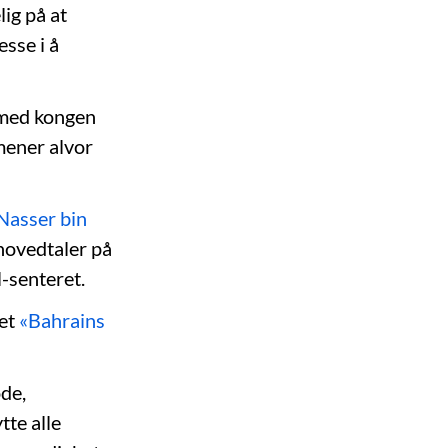
ig på at
esse i å
 med kongen
mener alvor
Nasser bin
hovedtaler på
-senteret.
tet
«Bahrains
ode,
tte alle