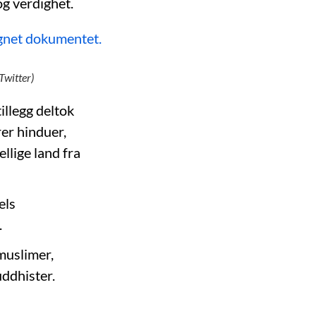
 og verdighet.
Twitter)
illegg deltok
er hinduer,
ellige land fra
els
.
muslimer,
uddhister.