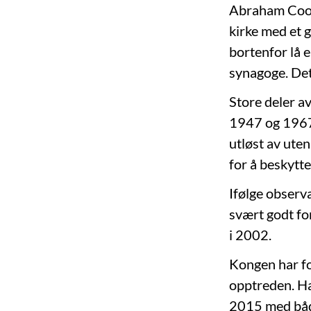
Abraham Coope
kirke med et g
bortenfor lå 
synagoge. Det
Store deler av
1947 og 1967,
utløst av uten
for å beskytte
Ifølge observa
svært godt fo
i 2002.
Kongen har fo
opptreden. Ha
2015 med både