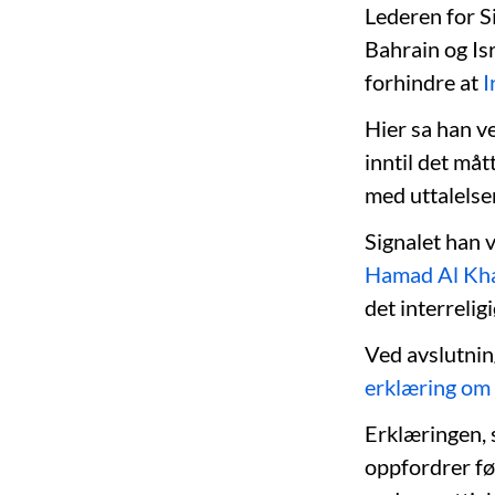
Lederen for S
Bahrain og Isr
forhindre at
I
Hier sa han v
inntil det må
med uttalelse
Signalet han 
Hamad Al Kha
det interreli
Ved avslutni
erklæring om 
Erklæringen, s
oppfordrer føl