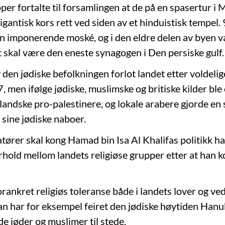
r fortalte til forsamlingen at de på en spasertur i
igantisk kors rett ved siden av et hinduistisk tempel.
en imponerende moské, og i den eldre delen av byen va
 skal være den eneste synagogen i Den persiske gulf.
 den jødiske befolkningen forlot landet etter voldelig
 men ifølge jødiske, muslimske og britiske kilder bl
landske pro-palestinere, og lokale arabere gjorde en 
 sine jødiske naboer.
tører skal kong Hamad bin Isa Al Khalifas politikk ha f
rhold mellom landets religiøse grupper etter at han k
rankret religiøs toleranse både i landets lover og ve
n har for eksempel feiret den jødiske høytiden Han
 jøder og muslimer til stede.