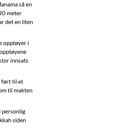
 Manama så en
 90 meter
r det en liten
e opptøyer i
e opptøyene
stor innsats
ørt til et
om til makten
d personlig
ukkah siden