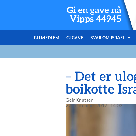
Gi en gave nå
Vipps 44945
BLI MEDLEM
GI GAVE
SVAR OM ISRAEL
– Det er ulo
boikotte Isr
Geir Knutsen
27. september 2017
14:02