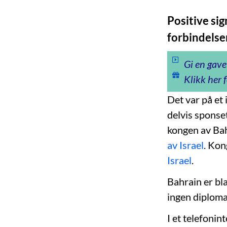
Positive si
forbindelse
Gi en gave
Klikk her f
Det var på et
delvis sponse
kongen av Ba
av Israel
. Kon
Israel
.
Bahrain er bla
ingen diploma
I et telefonin