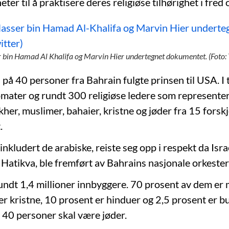
eter til å praktisere deres religiøse tilhørighet i fred
r bin Hamad Al Khalifa og Marvin Hier undertegnet dokumentet. (Foto: 
på 40 personer fra Bahrain fulgte prinsen til USA. I t
omater og rundt 300 religiøse ledere som representer
kher, muslimer, bahaier, kristne og jøder fra 15 forskj
.
 inkludert de arabiske, reiste seg opp i respekt da Isra
 Hatikva, ble fremført av Bahrains nasjonale orkester
undt 1,4 millioner innbyggere. 70 prosent av dem er 
er kristne, 10 prosent er hinduer og 2,5 prosent er b
40 personer skal være jøder.