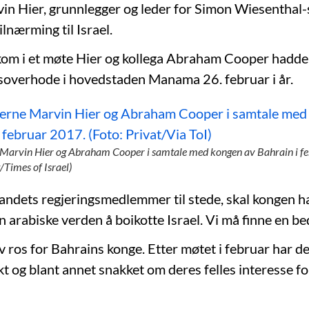
in Hier, grunnlegger og leder for Simon Wiesenthal-
lnærming til Israel.
kom i et møte Hier og kollega Abraham Cooper hadd
soverhode i hovedstaden Manama 26. februar i år.
Marvin Hier og Abraham Cooper i samtale med kongen av Bahrain i f
t/Times of Israel)
landets regjeringsmedlemmer til stede, skal kongen ha
n arabiske verden å boikotte Israel. Vi må finne en be
av ros for Bahrains konge. Etter møtet i februar har d
kt og blant annet snakket om deres felles interesse f