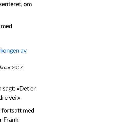
senteret, om
e med
ebruar 2017.
 sagt: «Det er
dre vei.»
e fortsatt med
or Frank