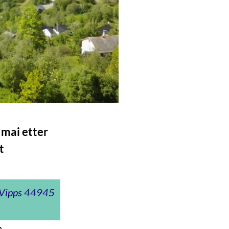
 mai etter
t
t Vipps 44945
n