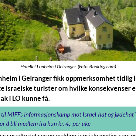
Hotellet Lunheim i Geiranger. (Foto: Booking.com)
nheim i Geiranger fikk oppmerksomhet tidlig i
te israelske turister om hvilke konsekvenser e
ak i LO kunne få.
 til MIFFs informasjonskamp mot Israel-hat og jødeha
or å bli medlem fra kun kr. 4,- per uke
i spredte det seg en melding i sosiale medier som e