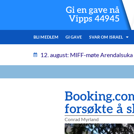
Gi en gave nå
Vipps 44945
BLI MEDLEM
GI GAVE
SVAR OM ISRAEL
12. august: MIFF-møte Arendalsuka
Booking.com
forsøkte å 
Conrad Myrland
28. mai 2025
08:23