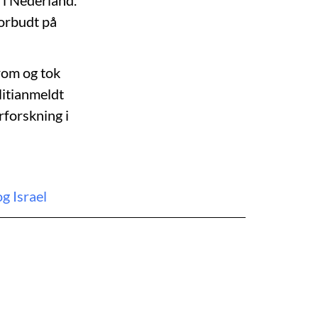
 i Nederland.
forbudt på
rom og tok
litianmeldt
rforskning i
g Israel