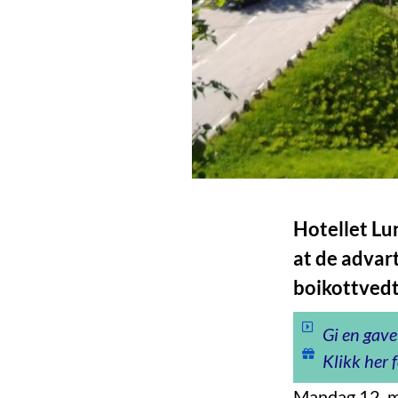
Hotellet Lu
at de advar
boikottvedt
Gi en gave
Klikk her f
Mandag 12. ma