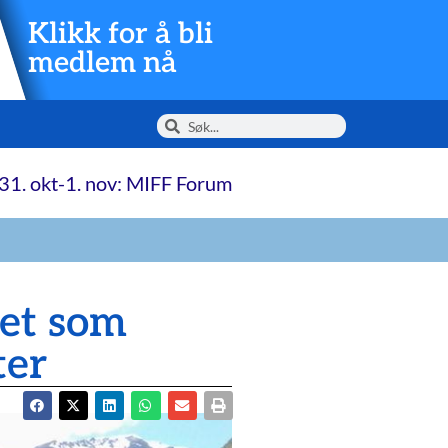
Klikk for å bli
medlem nå
31. okt-1. nov: MIFF Forum
iet som
ter