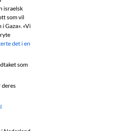
n israelsk
ott som vil
 i Gaza». «Vi
bryte
rte det i en
vedtaket som
r deres
l