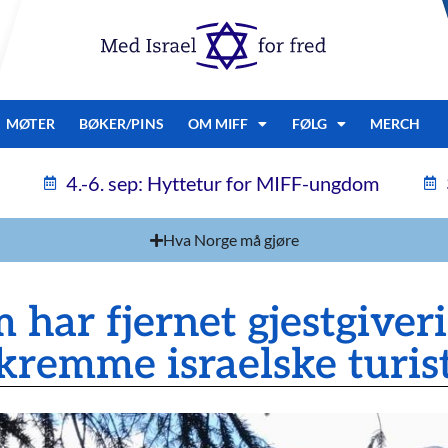
MØTER
BØKER/PINS
OM MIFF
FØLG
MERCH
4.-6. sep: Hyttetur for MIFF-ungdom
Hva Norge må gjøre
 har fjernet gjestgiver
skremme israelske turis