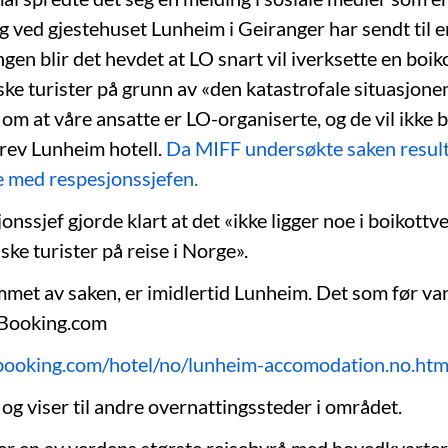
g ved gjestehuset Lunheim i Geiranger har sendt til e
ingen blir det hevdet at LO snart vil iverksette en boik
ske turister på grunn av «den katastrofale situasjonen
om at våre ansatte er LO-organiserte, og de vil ikke 
krev Lunheim hotell.
Da MIFF undersøkte saken resulte
e med respesjonssjefen.
nssjef gjorde klart at det «ikke ligger noe i boikott
ke turister på reise i Norge».
met av saken, er imidlertid Lunheim. Det som før va
 Booking.com
booking.com/hotel/no/lunheim-accomodation.no.htm
og viser til andre overnattingssteder i området.