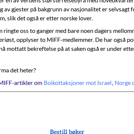
r en av verdens største reisebyrå med hovedkvarter
g av gjester på bakgrunn av nasjonalitet er selvsagt 
m, slik det også er etter norske lover.
 ringte oss to ganger med bare noen dagers mellom
eriøst, opplyser to MIFF-medlemmer. De har også po
nå mottatt bekreftelse på at saken også er under ette
arma det heter?
MIFF-artikler om
Boikottaksjoner mot Israel
,
Norge o
Bestill bøker