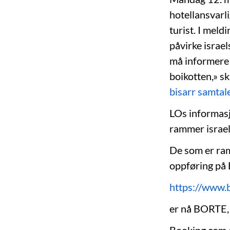
hotellansvarli
turist. I meld
påvirke israel
må informere 
boikotten,» s
bisarr samtal
LOs informasjo
rammer israels
De som er ram
oppføring på
https://www.
er nå BORTE, 