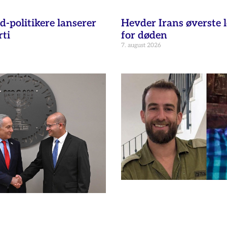
d-politikere lanserer
Hevder Irans øverste l
ti
for døden
7. august 2026