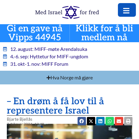
Gi en gave nå
Klikk for å bli
Vipps 44945
medlem nå
12. august: MIFF-møte Arendalsuka
4.-6. sep: Hyttetur for MIFF-ungdom
31. okt-1. nov: MIFF Forum
Hva Norge må gjøre
– En drøm å få lov til å
representere Israel
Bjarte Bjellås
7. februar 2024
13:40