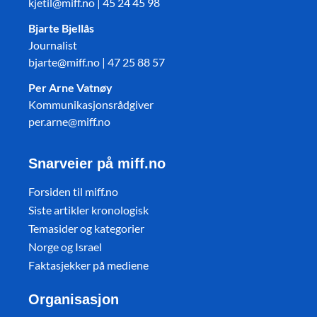
kjetil@miff.no | 45 24 45 98
Bjarte Bjellås
Journalist
bjarte@miff.no | 47 25 88 57
Per Arne Vatnøy
Kommunikasjonsrådgiver
per.arne@miff.no
Snarveier på miff.no
Forsiden til miff.no
Siste artikler kronologisk
Temasider og kategorier
Norge og Israel
Faktasjekker på mediene
Organisasjon