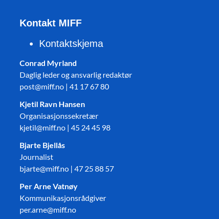
Kontakt MIFF
Kontaktskjema
Conrad Myrland
Daglig leder og ansvarlig redaktør
post@miff.no | 41 17 67 80
Kjetil Ravn Hansen
Organisasjonssekretær
kjetil@miff.no | 45 24 45 98
Bjarte Bjellås
Journalist
bjarte@miff.no | 47 25 88 57
Per Arne Vatnøy
Kommunikasjonsrådgiver
per.arne@miff.no