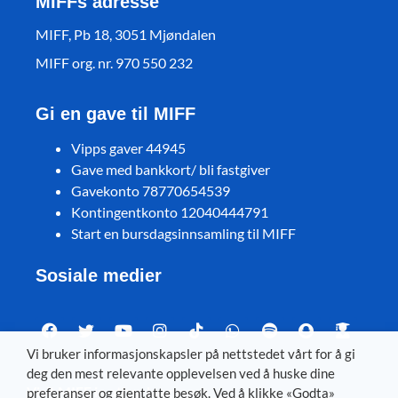
MIFFs adresse
MIFF, Pb 18, 3051 Mjøndalen
MIFF org. nr. 970 550 232
Gi en gave til MIFF
Vipps gaver 44945
Gave med bankkort/ bli fastgiver
Gavekonto 78770654539
Kontingentkonto 12040444791
Start en bursdagsinnsamling til MIFF
Sosiale medier
Vi bruker informasjonskapsler på nettstedet vårt for å gi
deg den mest relevante opplevelsen ved å huske dine
Visit MIFF in other languages
preferanser og gjentatte besøk. Ved å klikke «Godta»