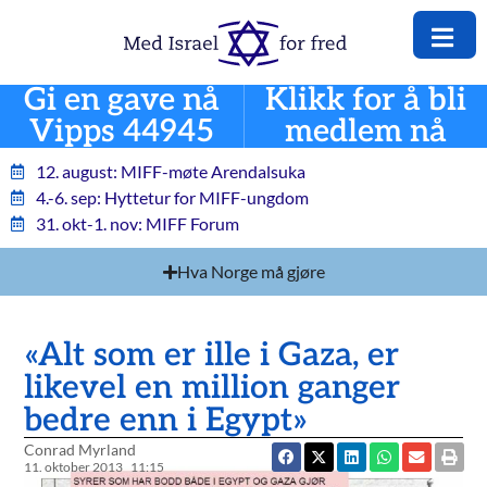
Gi en gave nå
Klikk for å bli
Vipps 44945
medlem nå
12. august: MIFF-møte Arendalsuka
4.-6. sep: Hyttetur for MIFF-ungdom
31. okt-1. nov: MIFF Forum
Hva Norge må gjøre
«Alt som er ille i Gaza, er
likevel en million ganger
bedre enn i Egypt»
Conrad Myrland
11. oktober 2013
11:15