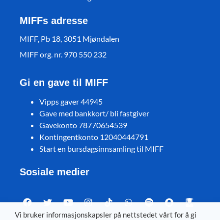
MIFFs adresse
MIFF, Pb 18, 3051 Mjøndalen
MIFF org. nr. 970 550 232
Gi en gave til MIFF
Vipps gaver 44945
Gave med bankkort/ bli fastgiver
Gavekonto 78770654539
Kontingentkonto 12040444791
Start en bursdagsinnsamling til MIFF
Sosiale medier
Vi bruker informasjonskapsler på nettstedet vårt for å gi