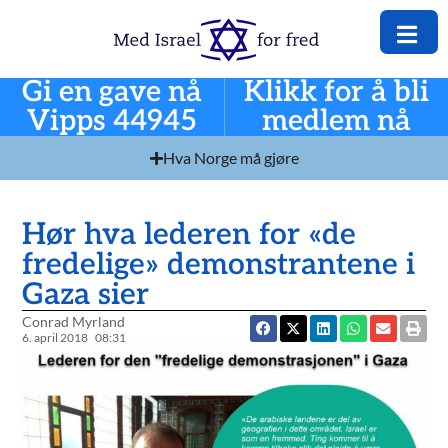
Gi en gave nå
Klikk for å bli
Vipps 44945
medlem nå
Hva Norge må gjøre
Hør hva lederen for «de
fredelige» demonstrantene i
Gaza sier
Conrad Myrland
6. april 2018
08:31