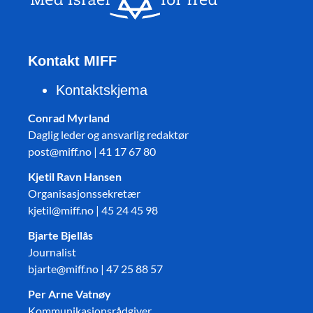
Kontakt MIFF
Kontaktskjema
Conrad Myrland
Daglig leder og ansvarlig redaktør
post@miff.no | 41 17 67 80
Kjetil Ravn Hansen
Organisasjonssekretær
kjetil@miff.no | 45 24 45 98
Bjarte Bjellås
Journalist
bjarte@miff.no | 47 25 88 57
Per Arne Vatnøy
Kommunikasjonsrådgiver